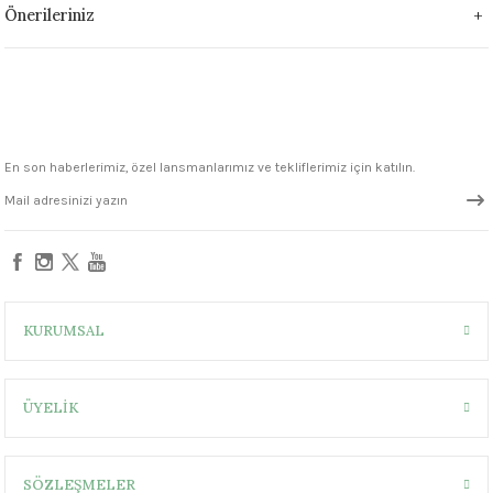
Önerileriniz
1305 °C
um 999 - 1222 °C
– 1305 °C
En son haberlerimiz, özel lansmanlarımız ve tekliflerimiz için katılın.
KURUMSAL
ÜYELİK
SÖZLEŞMELER