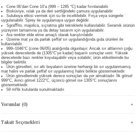
Cone 06’dan Cone 10’a (999 – 1285 °C) kadar fırınlanabilir.
 - 1305 °C
Stoneware Flux
Bisküviye, ıslak ya da deri sertliğindeki çamura uygulanabilir.
Suluboya etkisi vermek için su ile inceltilebilir. Fırça veya süngerle
uygulanabilir. Sprey ile uygulamaya uygun değildir.
285 °C
Sgraﬃto, majolica, sıçratma gibi tekniklerle kullanılabilir. Seramik ürünün
yüzeyinin tamamına ya da detay tasarım için uygulanabilir.
Ara renkler elde etme amaçlı olarak karıştırılabilir.
99 - 1222 °C
Üzerine mat ya da parlak şeffaf sır uygulandığında gıda ürünleri ile
kullanılabilir.
999–1046°C (cone 06/05) aralığında olgunlaşır. Ancak sır altlarının çoğu
999 - 1046 °C
yüksek derecelerde de (1305°C’ye kadar) başarılı sonuçlar verir. Yüksek
derecelerde bazı renkler koyulaşabilir veya solabilir; ürün etiketlerinde bu
bilgiler belirtilir.
 1222 °C
Ürün görselleri, sır altı boyaların üzerine herhangi bir sır uygulanmamış
mat halini ve parlak şeffaf sır uygulanmış halini birlikte göstermektedir.
Ürün görsellerinde yüksek derece sonuçları da yer almaktadır. İlk görsel
999°C, ikinci görsel 1222°C, üçüncü görsel ise 1305°C sonuçlarını
- 1046 °C
göstermektedir.
59 ml'lik kutularda sunulmaktadır.
 999 - 1046 °C
Yorumlar (0)
1063 °C
Taksit Seçenekleri
046 °C