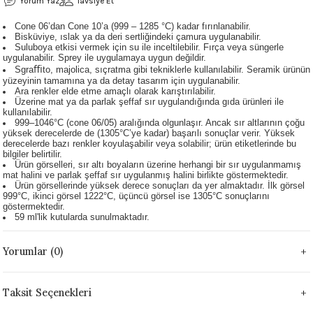
Yorum Yaz
Tavsiye Et
 - 1305 °C
Stoneware Flux
Cone 06’dan Cone 10’a (999 – 1285 °C) kadar fırınlanabilir.
Bisküviye, ıslak ya da deri sertliğindeki çamura uygulanabilir.
Suluboya etkisi vermek için su ile inceltilebilir. Fırça veya süngerle
285 °C
uygulanabilir. Sprey ile uygulamaya uygun değildir.
Sgraﬃto, majolica, sıçratma gibi tekniklerle kullanılabilir. Seramik ürünün
yüzeyinin tamamına ya da detay tasarım için uygulanabilir.
99 - 1222 °C
Ara renkler elde etme amaçlı olarak karıştırılabilir.
Üzerine mat ya da parlak şeffaf sır uygulandığında gıda ürünleri ile
kullanılabilir.
999 - 1046 °C
999–1046°C (cone 06/05) aralığında olgunlaşır. Ancak sır altlarının çoğu
yüksek derecelerde de (1305°C’ye kadar) başarılı sonuçlar verir. Yüksek
derecelerde bazı renkler koyulaşabilir veya solabilir; ürün etiketlerinde bu
 1222 °C
bilgiler belirtilir.
Ürün görselleri, sır altı boyaların üzerine herhangi bir sır uygulanmamış
mat halini ve parlak şeffaf sır uygulanmış halini birlikte göstermektedir.
Ürün görsellerinde yüksek derece sonuçları da yer almaktadır. İlk görsel
- 1046 °C
999°C, ikinci görsel 1222°C, üçüncü görsel ise 1305°C sonuçlarını
göstermektedir.
59 ml'lik kutularda sunulmaktadır.
 999 - 1046 °C
Yorumlar (0)
1063 °C
046 °C
Taksit Seçenekleri