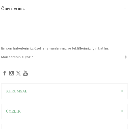
1305 °C
Önerileriniz
um 999 - 1222 °C
– 1305 °C
En son haberlerimiz, özel lansmanlarımız ve tekliflerimiz için katılın.
KURUMSAL
ÜYELİK