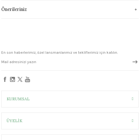
1305 °C
Önerileriniz
um 999 - 1222 °C
– 1305 °C
En son haberlerimiz, özel lansmanlarımız ve tekliflerimiz için katılın.
KURUMSAL
ÜYELİK