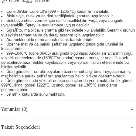
Yorum Yaz
Tavsiye Et
 - 1305 °C
Stoneware Flux
Cone 06’dan Cone 10’a (999 – 1285 °C) kadar fırınlanabilir.
Bisküviye, ıslak ya da deri sertliğindeki çamura uygulanabilir.
Suluboya etkisi vermek için su ile inceltilebilir. Fırça veya süngerle
285 °C
uygulanabilir. Sprey ile uygulamaya uygun değildir.
Sgraﬃto, majolica, sıçratma gibi tekniklerle kullanılabilir. Seramik ürünün
yüzeyinin tamamına ya da detay tasarım için uygulanabilir.
99 - 1222 °C
Ara renkler elde etme amaçlı olarak karıştırılabilir.
Üzerine mat ya da parlak şeffaf sır uygulandığında gıda ürünleri ile
kullanılabilir.
999 - 1046 °C
999–1046°C (cone 06/05) aralığında olgunlaşır. Ancak sır altlarının çoğu
yüksek derecelerde de (1305°C’ye kadar) başarılı sonuçlar verir. Yüksek
derecelerde bazı renkler koyulaşabilir veya solabilir; ürün etiketlerinde bu
 1222 °C
bilgiler belirtilir.
Ürün görselleri, sır altı boyaların üzerine herhangi bir sır uygulanmamış
mat halini ve parlak şeffaf sır uygulanmış halini birlikte göstermektedir.
Ürün görsellerinde yüksek derece sonuçları da yer almaktadır. İlk görsel
- 1046 °C
999°C, ikinci görsel 1222°C, üçüncü görsel ise 1305°C sonuçlarını
göstermektedir.
59 ml'lik kutularda sunulmaktadır.
 999 - 1046 °C
Yorumlar (0)
1063 °C
046 °C
Taksit Seçenekleri