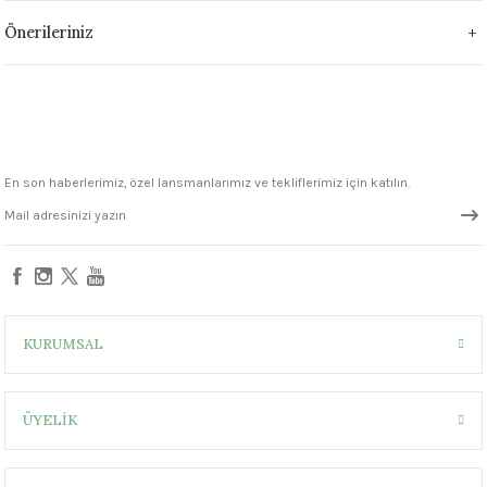
1305 °C
Önerileriniz
um 999 - 1222 °C
– 1305 °C
En son haberlerimiz, özel lansmanlarımız ve tekliflerimiz için katılın.
KURUMSAL
ÜYELİK