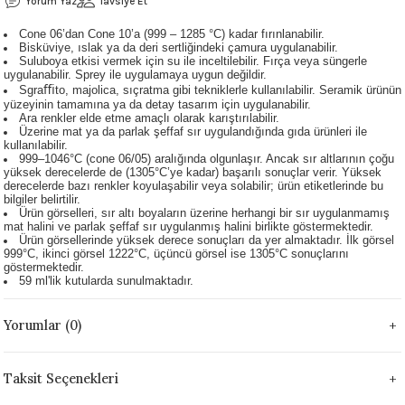
Yorum Yaz
Tavsiye Et
 - 1305 °C
Stoneware Flux
Cone 06’dan Cone 10’a (999 – 1285 °C) kadar fırınlanabilir.
Bisküviye, ıslak ya da deri sertliğindeki çamura uygulanabilir.
Suluboya etkisi vermek için su ile inceltilebilir. Fırça veya süngerle
285 °C
uygulanabilir. Sprey ile uygulamaya uygun değildir.
Sgraﬃto, majolica, sıçratma gibi tekniklerle kullanılabilir. Seramik ürünün
yüzeyinin tamamına ya da detay tasarım için uygulanabilir.
99 - 1222 °C
Ara renkler elde etme amaçlı olarak karıştırılabilir.
Üzerine mat ya da parlak şeffaf sır uygulandığında gıda ürünleri ile
kullanılabilir.
999 - 1046 °C
999–1046°C (cone 06/05) aralığında olgunlaşır. Ancak sır altlarının çoğu
yüksek derecelerde de (1305°C’ye kadar) başarılı sonuçlar verir. Yüksek
derecelerde bazı renkler koyulaşabilir veya solabilir; ürün etiketlerinde bu
 1222 °C
bilgiler belirtilir.
Ürün görselleri, sır altı boyaların üzerine herhangi bir sır uygulanmamış
mat halini ve parlak şeffaf sır uygulanmış halini birlikte göstermektedir.
Ürün görsellerinde yüksek derece sonuçları da yer almaktadır. İlk görsel
- 1046 °C
999°C, ikinci görsel 1222°C, üçüncü görsel ise 1305°C sonuçlarını
göstermektedir.
59 ml'lik kutularda sunulmaktadır.
 999 - 1046 °C
Yorumlar (0)
1063 °C
046 °C
Taksit Seçenekleri