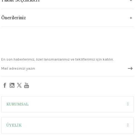
1305 °C
Önerileriniz
um 999 - 1222 °C
– 1305 °C
En son haberlerimiz, özel lansmanlarımız ve tekliflerimiz için katılın.
KURUMSAL
ÜYELİK