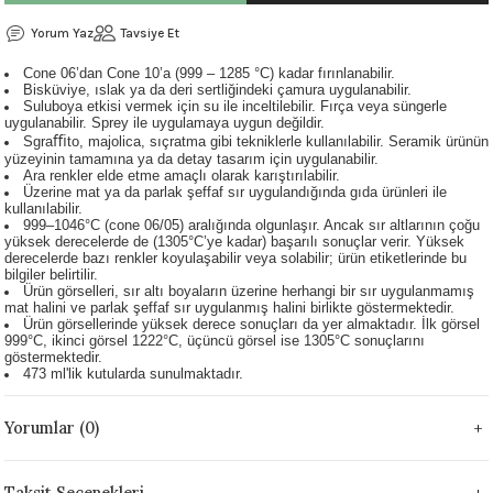
 - 1305 °C
Stoneware Flux
Yorum Yaz
Tavsiye Et
Cone 06’dan Cone 10’a (999 – 1285 °C) kadar fırınlanabilir.
285 °C
Bisküviye, ıslak ya da deri sertliğindeki çamura uygulanabilir.
Suluboya etkisi vermek için su ile inceltilebilir. Fırça veya süngerle
uygulanabilir. Sprey ile uygulamaya uygun değildir.
99 - 1222 °C
Sgraﬃto, majolica, sıçratma gibi tekniklerle kullanılabilir. Seramik ürünün
yüzeyinin tamamına ya da detay tasarım için uygulanabilir.
Ara renkler elde etme amaçlı olarak karıştırılabilir.
999 - 1046 °C
Üzerine mat ya da parlak şeffaf sır uygulandığında gıda ürünleri ile
kullanılabilir.
999–1046°C (cone 06/05) aralığında olgunlaşır. Ancak sır altlarının çoğu
 1222 °C
yüksek derecelerde de (1305°C’ye kadar) başarılı sonuçlar verir. Yüksek
derecelerde bazı renkler koyulaşabilir veya solabilir; ürün etiketlerinde bu
bilgiler belirtilir.
Ürün görselleri, sır altı boyaların üzerine herhangi bir sır uygulanmamış
- 1046 °C
mat halini ve parlak şeffaf sır uygulanmış halini birlikte göstermektedir.
Ürün görsellerinde yüksek derece sonuçları da yer almaktadır. İlk görsel
999°C, ikinci görsel 1222°C, üçüncü görsel ise 1305°C sonuçlarını
 999 - 1046 °C
göstermektedir.
473 ml'lik kutularda sunulmaktadır.
1063 °C
Yorumlar (0)
046 °C
Taksit Seçenekleri