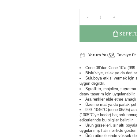
SEPETE
Yorum Yaz
Tavsiye Et
Cone 06’dan Cone 10’a (999 – 
Bisküviye, ıslak ya da deri s
Suluboya etkisi vermek için su
uygun değildir.
Sgraﬃto, majolica, sıçratma g
detay tasarım için uygulanabilir.
Ara renkler elde etme amaçlı ol
Üzerine mat ya da parlak şeffa
999–1046°C (cone 06/05) aral
(1305°C’ye kadar) başarılı sonuçl
etiketlerinde bu bilgiler belirtilir.
Ürün görselleri, sır altı boya
uygulanmış halini birlikte göster
Ürün görsellerinde yüksek der