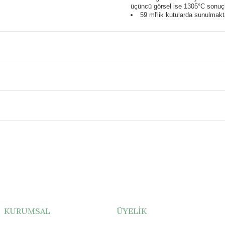
üçüncü görsel ise 1305°C sonuçl
59 ml'lik kutularda sunulmakt
KURUMSAL
ÜYELİK