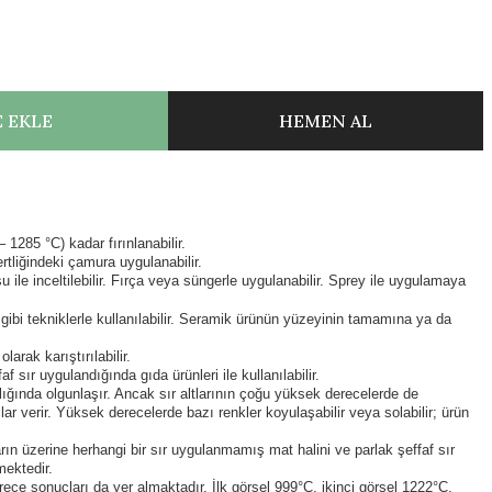
 EKLE
HEMEN AL
1285 °C) kadar fırınlanabilir.
ertliğindeki çamura uygulanabilir.
 ile inceltilebilir. Fırça veya süngerle uygulanabilir. Sprey ile uygulamaya
ibi tekniklerle kullanılabilir. Seramik ürünün yüzeyinin tamamına ya da
arak karıştırılabilir.
f sır uygulandığında gıda ürünleri ile kullanılabilir.
ığında olgunlaşır. Ancak sır altlarının çoğu yüksek derecelerde de
ar verir. Yüksek derecelerde bazı renkler koyulaşabilir veya solabilir; ürün
ların üzerine herhangi bir sır uygulanmamış mat halini ve parlak şeffaf sır
mektedir.
ece sonuçları da yer almaktadır. İlk görsel 999°C, ikinci görsel 1222°C,