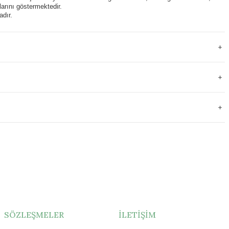
arını göstermektedir.
adır.
SÖZLEŞMELER
İLETİŞİM