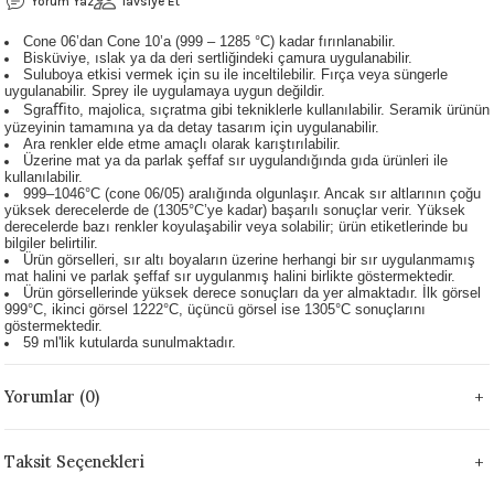
Yorum Yaz
Tavsiye Et
 - 1305 °C
Stoneware Flux
Cone 06’dan Cone 10’a (999 – 1285 °C) kadar fırınlanabilir.
Bisküviye, ıslak ya da deri sertliğindeki çamura uygulanabilir.
Suluboya etkisi vermek için su ile inceltilebilir. Fırça veya süngerle
285 °C
uygulanabilir. Sprey ile uygulamaya uygun değildir.
Sgraﬃto, majolica, sıçratma gibi tekniklerle kullanılabilir. Seramik ürünün
yüzeyinin tamamına ya da detay tasarım için uygulanabilir.
99 - 1222 °C
Ara renkler elde etme amaçlı olarak karıştırılabilir.
Üzerine mat ya da parlak şeffaf sır uygulandığında gıda ürünleri ile
kullanılabilir.
999 - 1046 °C
999–1046°C (cone 06/05) aralığında olgunlaşır. Ancak sır altlarının çoğu
yüksek derecelerde de (1305°C’ye kadar) başarılı sonuçlar verir. Yüksek
derecelerde bazı renkler koyulaşabilir veya solabilir; ürün etiketlerinde bu
 1222 °C
bilgiler belirtilir.
Ürün görselleri, sır altı boyaların üzerine herhangi bir sır uygulanmamış
mat halini ve parlak şeffaf sır uygulanmış halini birlikte göstermektedir.
Ürün görsellerinde yüksek derece sonuçları da yer almaktadır. İlk görsel
- 1046 °C
999°C, ikinci görsel 1222°C, üçüncü görsel ise 1305°C sonuçlarını
göstermektedir.
59 ml'lik kutularda sunulmaktadır.
 999 - 1046 °C
Yorumlar (0)
1063 °C
046 °C
Taksit Seçenekleri