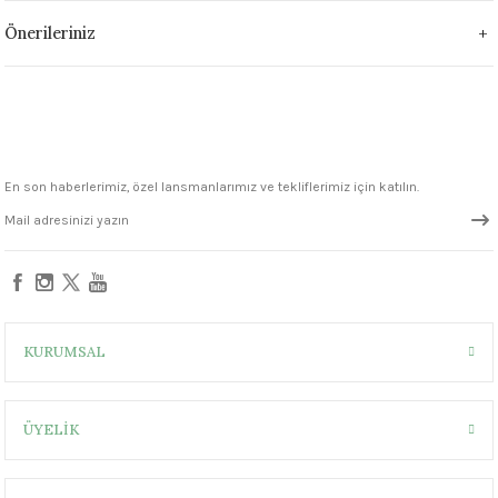
1305 °C
Önerileriniz
um 999 - 1222 °C
– 1305 °C
En son haberlerimiz, özel lansmanlarımız ve tekliflerimiz için katılın.
KURUMSAL
ÜYELİK