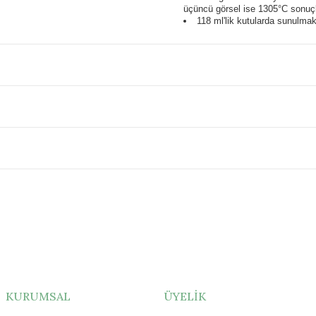
üçüncü görsel ise 1305°C sonuçl
118 ml'lik kutularda sunulmak
KURUMSAL
ÜYELİK