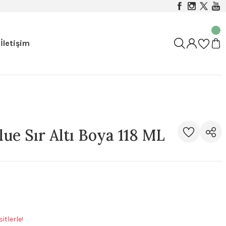
İletişim
ue Sır Altı Boya 118 ML
itlerle!