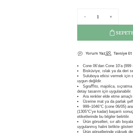
SEPETE
Yorum Yaz
Tavsiye Et
Cone 06’dan Cone 10’a (999 – 
Bisküviye, ıslak ya da deri s
Suluboya etkisi vermek için su
uygun değildir.
Sgraﬃto, majolica, sıçratma g
detay tasarım için uygulanabilir.
Ara renkler elde etme amaçlı ol
Üzerine mat ya da parlak şeffa
999–1046°C (cone 06/05) aral
(1305°C’ye kadar) başarılı sonuçl
etiketlerinde bu bilgiler belirtilir.
Ürün görselleri, sır altı boya
uygulanmış halini birlikte göster
Ürün görsellerinde yüksek der