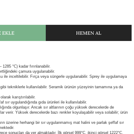
 EKLE
HEMEN AL
1285 °C) kadar fırınlanabilir.
ertliğindeki çamura uygulanabilir.
 ile inceltilebilir. Fırça veya süngerle uygulanabilir. Sprey ile uygulamaya
ibi tekniklerle kullanılabilir. Seramik ürünün yüzeyinin tamamına ya da
arak karıştırılabilir.
f sır uygulandığında gıda ürünleri ile kullanılabilir.
ığında olgunlaşır. Ancak sır altlarının çoğu yüksek derecelerde de
ar verir. Yüksek derecelerde bazı renkler koyulaşabilir veya solabilir; ürün
ların üzerine herhangi bir sır uygulanmamış mat halini ve parlak şeffaf sır
mektedir.
ece sonuçları da yer almaktadır. İlk görsel 999°C, ikinci görsel 1222°C,