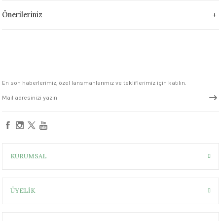
1305 °C
Önerileriniz
um 999 - 1222 °C
– 1305 °C
En son haberlerimiz, özel lansmanlarımız ve tekliflerimiz için katılın.
KURUMSAL
ÜYELİK