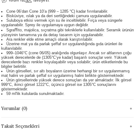
Yorum Yaz
Tavsiye Et
 - 1305 °C
Stoneware Flux
Cone 06’dan Cone 10’a (999 – 1285 °C) kadar fırınlanabilir.
Bisküviye, ıslak ya da deri sertliğindeki çamura uygulanabilir.
Suluboya etkisi vermek için su ile inceltilebilir. Fırça veya süngerle
285 °C
uygulanabilir. Sprey ile uygulamaya uygun değildir.
Sgraﬃto, majolica, sıçratma gibi tekniklerle kullanılabilir. Seramik ürünün
yüzeyinin tamamına ya da detay tasarım için uygulanabilir.
99 - 1222 °C
Ara renkler elde etme amaçlı olarak karıştırılabilir.
Üzerine mat ya da parlak şeffaf sır uygulandığında gıda ürünleri ile
kullanılabilir.
999 - 1046 °C
999–1046°C (cone 06/05) aralığında olgunlaşır. Ancak sır altlarının çoğu
yüksek derecelerde de (1305°C’ye kadar) başarılı sonuçlar verir. Yüksek
derecelerde bazı renkler koyulaşabilir veya solabilir; ürün etiketlerinde bu
 1222 °C
bilgiler belirtilir.
Ürün görselleri, sır altı boyaların üzerine herhangi bir sır uygulanmamış
mat halini ve parlak şeffaf sır uygulanmış halini birlikte göstermektedir.
Ürün görsellerinde yüksek derece sonuçları da yer almaktadır. İlk görsel
- 1046 °C
999°C, ikinci görsel 1222°C, üçüncü görsel ise 1305°C sonuçlarını
göstermektedir.
59 ml'lik kutularda sunulmaktadır.
 999 - 1046 °C
Yorumlar (0)
1063 °C
046 °C
Taksit Seçenekleri