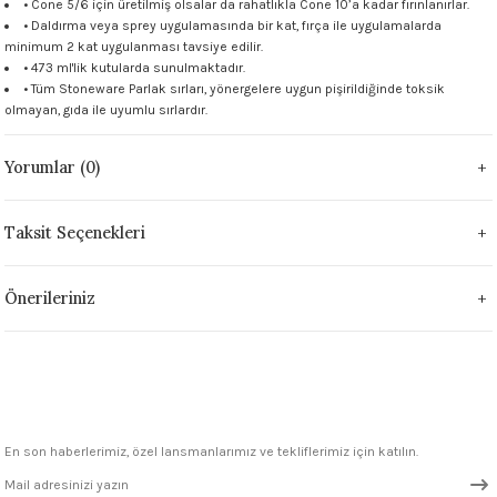
• Cone 5/6 için üretilmiş olsalar da rahatlıkla Cone 10’a kadar fırınlanırlar.
 - 1305 °C
• Daldırma veya sprey uygulamasında bir kat, fırça ile uygulamalarda
Stoneware Flux
minimum 2 kat uygulanması tavsiye edilir.
• 473 ml'lik kutularda sunulmaktadır.
285 °C
• Tüm Stoneware Parlak sırları, yönergelere uygun pişirildiğinde toksik
olmayan, gıda ile uyumlu sırlardır.
99 - 1222 °C
Yorumlar (0)
999 - 1046 °C
Taksit Seçenekleri
 1222 °C
Önerileriniz
- 1046 °C
 999 - 1046 °C
1063 °C
En son haberlerimiz, özel lansmanlarımız ve tekliflerimiz için katılın.
046 °C