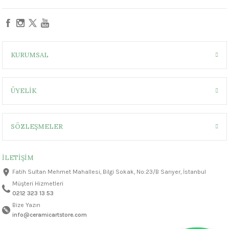
1305 °C
um 999 - 1222 °C
KURUMSAL
– 1305 °C
ÜYELİK
SÖZLEŞMELER
İLETİŞİM
Fatih Sultan Mehmet Mahallesi, Bilgi Sokak, No:23/B Sarıyer, İstanbul
Müşteri Hizmetleri
0212 323 13 53
Bize Yazın
info@ceramicartstore.com