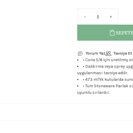
SEPETE
Yorum Yaz
Tavsiye Et
• Cone 5/6 için üretilmiş o
• Daldırma veya sprey uyg
uygulanması tavsiye edilir.
• 473 ml'lik kutularda su
• Tüm Stoneware Parlak sır
uyumlu sırlardır.