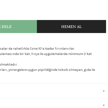
 EKLE
HEMEN AL
lsalar da rahatlıkla Cone 10’a kadar fırınlanırlar.
ulamasında bir kat, fırça ile uygulamalarda minimum 2 kat
nulmaktadır.
ları, yönergelere uygun pişirildiğinde toksik olmayan, gıda ile