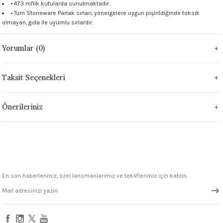
• 473 ml'lik kutularda sunulmaktadır.
 - 1305 °C
Stoneware Flux
• Tüm Stoneware Parlak sırları, yönergelere uygun pişirildiğinde toksik
olmayan, gıda ile uyumlu sırlardır.
285 °C
Yorumlar (0)
99 - 1222 °C
Taksit Seçenekleri
999 - 1046 °C
Önerileriniz
 1222 °C
- 1046 °C
 999 - 1046 °C
En son haberlerimiz, özel lansmanlarımız ve tekliflerimiz için katılın.
1063 °C
046 °C