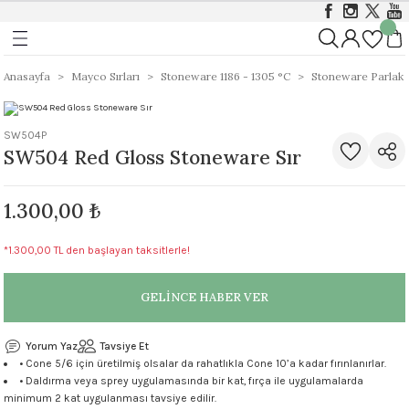
Geri Dön
Geri Dön
Geri Dön
ı
ı
Foundations Sırları 999 - 1046 
Stoneware 1186 - 1305 °C
Anasayfa
Mayco Sırları
Stoneware 1186 - 1305 °C
Stoneware Parlak (
rları 999 - 1305 °C
istik Sırlar 1030 - 1050 °C
ı
Opak
Stoneware Klasik, Kristal ve Mat Sırlar
SW504P
SW504 Red Gloss Stoneware Sır
&Coat 999-1305 °C
istik Sırlar 1190 - 1230 °C
ası
Mat
Stoneware Parlak (Gloss) Sırlar
1.300,00 ₺
arı 999 - 1046 °C
t Sırlar 1030°C – 1050°C
ger
Yarı Şeffaf
Stoneware Özellikli ve Dokulu Sırlar
*1.300,00 TL den başlayan taksitlerle!
 999 - 1046 °C
1000 - 1230 °C
Stoneware Engobe
9 - 1046 °C
GELİNCE HABER VER
Stoneware Şeffaf Sırlar
 1305 °C
Ritual Glaze - Melt Gloop
Yorum Yaz
Tavsiye Et
• Cone 5/6 için üretilmiş olsalar da rahatlıkla Cone 10’a kadar fırınlanırlar.
• Daldırma veya sprey uygulamasında bir kat, fırça ile uygulamalarda
Koruyucu)
Ritual Glaze - Beads
minimum 2 kat uygulanması tavsiye edilir.