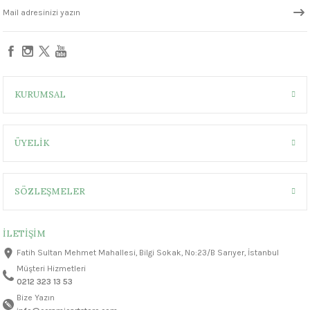
1305 °C
um 999 - 1222 °C
– 1305 °C
KURUMSAL
ÜYELİK
SÖZLEŞMELER
İLETİŞİM
Fatih Sultan Mehmet Mahallesi, Bilgi Sokak, No:23/B Sarıyer, İstanbul
Müşteri Hizmetleri
0212 323 13 53
Bize Yazın