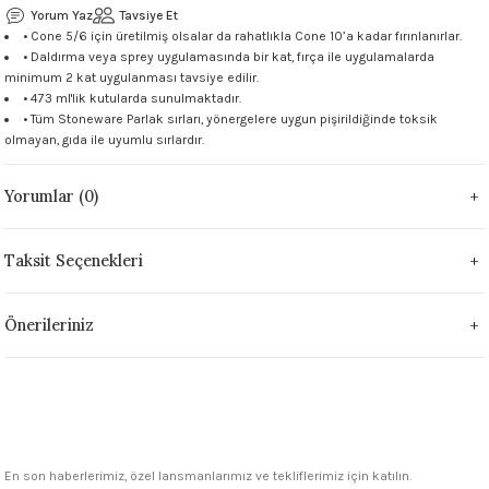
Yorum Yaz
Tavsiye Et
 - 1305 °C
Stoneware Flux
• Cone 5/6 için üretilmiş olsalar da rahatlıkla Cone 10’a kadar fırınlanırlar.
• Daldırma veya sprey uygulamasında bir kat, fırça ile uygulamalarda
minimum 2 kat uygulanması tavsiye edilir.
285 °C
• 473 ml'lik kutularda sunulmaktadır.
• Tüm Stoneware Parlak sırları, yönergelere uygun pişirildiğinde toksik
99 - 1222 °C
olmayan, gıda ile uyumlu sırlardır.
999 - 1046 °C
Yorumlar (0)
 1222 °C
Taksit Seçenekleri
- 1046 °C
Önerileriniz
 999 - 1046 °C
1063 °C
046 °C
En son haberlerimiz, özel lansmanlarımız ve tekliflerimiz için katılın.