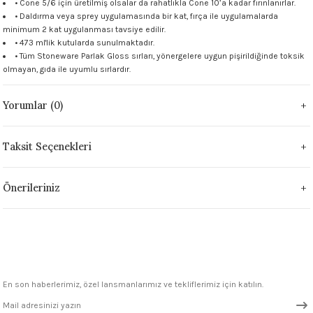
• Cone 5/6 için üretilmiş olsalar da rahatlıkla Cone 10’a kadar fırınlanırlar.
 - 1305 °C
• Daldırma veya sprey uygulamasında bir kat, fırça ile uygulamalarda
Stoneware Flux
minimum 2 kat uygulanması tavsiye edilir.
• 473 ml'lik kutularda sunulmaktadır.
285 °C
• Tüm Stoneware Parlak Gloss sırları, yönergelere uygun pişirildiğinde toksik
olmayan, gıda ile uyumlu sırlardır.
99 - 1222 °C
Yorumlar (0)
999 - 1046 °C
Taksit Seçenekleri
 1222 °C
Önerileriniz
- 1046 °C
 999 - 1046 °C
1063 °C
En son haberlerimiz, özel lansmanlarımız ve tekliflerimiz için katılın.
046 °C