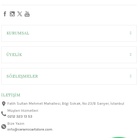
1305 °C
um 999 - 1222 °C
KURUMSAL
– 1305 °C
ÜYELİK
SÖZLEŞMELER
İLETİŞİM
Fatih Sultan Mehmet Mahallesi, Bilgi Sokak, No:23/B Sarıyer, İstanbul
Müşteri Hizmetleri
0212 323 13 53
Bize Yazın
info@ceramicartstore.com