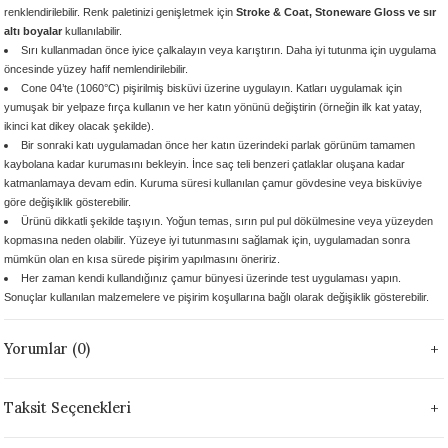
renklendirilebilir. Renk paletinizi genişletmek için
Stroke & Coat, Stoneware Gloss ve sır
1305 °C
altı boyalar
kullanılabilir.
Sırı kullanmadan önce iyice çalkalayın veya karıştırın.
Daha iyi tutunma için uygulama
um 999 - 1222 °C
öncesinde yüzey hafif nemlendirilebilir.
Cone 04’te (1060°C) pişirilmiş bisküvi üzerine
uygulayın. Katları uygulamak için
yumuşak bir yelpaze fırça kullanın ve her katın yönünü değiştirin (örneğin ilk kat yatay,
– 1305 °C
ikinci kat dikey olacak şekilde).
Bir sonraki katı uygulamadan önce her katın üzerindeki parlak görünüm tamamen
kaybolana kadar kurumasını bekleyin. İnce saç teli benzeri çatlaklar oluşana kadar
katmanlamaya devam edin. Kuruma süresi kullanılan çamur gövdesine veya bisküviye
göre değişiklik gösterebilir.
Ürünü dikkatli şekilde taşıyın. Yoğun temas, sırın pul pul dökülmesine veya yüzeyden
kopmasına neden olabilir. Yüzeye iyi tutunmasını sağlamak için, uygulamadan sonra
mümkün olan en kısa sürede pişirim yapılmasını öneririz.
Her zaman kendi kullandığınız çamur bünyesi üzerinde test uygulaması yapın.
Sonuçlar kullanılan malzemelere ve pişirim koşullarına bağlı olarak değişiklik gösterebilir.
Yorumlar (0)
Taksit Seçenekleri