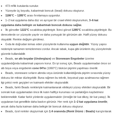
 - 1305 °C
Stoneware Flux
473 ml’lik kutularda sunulur.
Yüzeyde üç boyutlu, kabartmalı boncuk (bead) dokusu oluşturur.
1186°C – 1285°C
arası fırınlamaya uygundur.
285 °C
1–2 kat uygulama daha düz ve ayrışan bir crawl efekti oluştururken,
3–6 kat
uygulama daha belirgin ve kabartmalı boncuk dokusu sağlar.
İlk görseller
1222°C
sıcaklıkta pişirilmiştir.
İkinci görsel
1285°C
sıcaklıkta pişirilmiştir. Bu
99 - 1222 °C
derecelerde sır yüzeyde yayılır ve daha yumuşak bir görünüm alır. Hafif yüzey dokusu
oluşabilir. Renkte değişim görülmez.
999 - 1046 °C
Gıda ile doğrudan temas eden yüzeylerde kullanıma
uygun değildir
. Yüzey yapısı
nedeniyle tamamen temizlenmesi zordur. Ancak tabak, kupa gibi ürünlerin dış yüzeylerinde
güvenle kullanılabilir.
 1222 °C
Beads,
sır altı boyalar (Underglaze)
ve
Stoneware Engobeler
üzerine
uygulandığında kabartmalı yapısını korur. En iyi sonuç için, Beads uygulanmadan önce sır
- 1046 °C
altı boya veya engobenin
cone 04’te
(1060°C)
bisküvi pişirimi yapılması önerilir.
Beads, stoneware sırların altında veya üstünde kullanıldığında pişirim sırasında yüzey
dokusu bir miktar düzleşebilir. Buna rağmen bu teknik, boyutsal yapı azalmasına rağmen
 999 - 1046 °C
ilgi çekici renk geçişleri ve katmanlı efektler oluşturabilir.
Beads, farklı Beads renkleriyle katmanlanarak etkileyici yüzey efektleri oluşturabilir. Bir
1063 °C
sonraki katı uygulamadan önce ilk katın hafifçe kuruması ve parlaklığını kaybetmesi
beklenmelidir. Katlar farklı yönlerde uygulanmalıdır (örneğin bir kat dikey, bir kat yatay). İlk
uygulanan kat genellikle daha baskın görünür. Her renk için
1–2 kat uygulama önerilir
,
046 °C
ancak daha fazla katman daha belirgin bir boncuk dokusu oluşturur.
Beads, özel renkler oluşturmak için
1:4 oranında (Renk Ürünü : Beads)
karıştırılarak