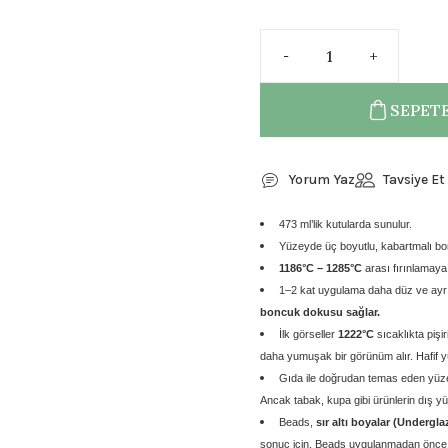
SEPETE
Yorum Yaz
Tavsiye Et
473 ml’lik kutularda sunulur.
Yüzeyde üç boyutlu, kabartmalı bo
1186°C – 1285°C
arası fırınlamaya
1–2 kat uygulama daha düz ve ayrış
boncuk dokusu sağlar.
İlk görseller
1222°C
sıcaklıkta pişir
daha yumuşak bir görünüm alır. Hafif 
Gıda ile doğrudan temas eden yüz
Ancak tabak, kupa gibi ürünlerin dış yüz
Beads,
sır altı boyalar (Undergla
sonuç için, Beads uygulanmadan önce 