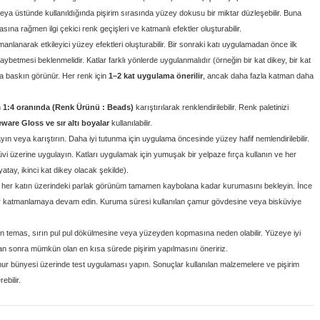
eya üstünde kullanıldığında pişirim sırasında yüzey dokusu bir miktar düzleşebilir. Buna
na rağmen ilgi çekici renk geçişleri ve katmanlı efektler oluşturabilir.
anlanarak etkileyici yüzey efektleri oluşturabilir. Bir sonraki katı uygulamadan önce ilk
aybetmesi beklenmelidir. Katlar farklı yönlerde uygulanmalıdır (örneğin bir kat dikey, bir kat
ha baskın görünür. Her renk için
1–2 kat uygulama önerilir
, ancak daha fazla katman daha
n
1:4 oranında (Renk Ürünü : Beads)
karıştırılarak renklendirilebilir. Renk paletinizi
ware Gloss ve sır altı boyalar
kullanılabilir.
yın veya karıştırın.
Daha iyi tutunma için uygulama öncesinde yüzey hafif nemlendirilebilir.
üvi üzerine
uygulayın. Katları uygulamak için yumuşak bir yelpaze fırça kullanın ve her
yatay, ikinci kat dikey olacak şekilde).
 her katın üzerindeki parlak görünüm tamamen kaybolana kadar kurumasını bekleyin. İnce
dar katmanlamaya devam edin. Kuruma süresi kullanılan çamur gövdesine veya bisküviye
ğun temas, sırın pul pul dökülmesine veya yüzeyden kopmasına neden olabilir. Yüzeye iyi
n sonra mümkün olan en kısa sürede pişirim yapılmasını öneririz.
ur bünyesi üzerinde test uygulaması yapın. Sonuçlar kullanılan malzemelere ve pişirim
ebilir.