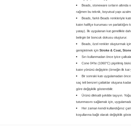
Beads, stoneware sırların altında v
rağmen bu teknik, boyutsal yapı azalması
Beads, farklı Beads renkleriyle katm
katın hafifçe kuruması ve parlaklığını k
yatay). İlk uygulanan kat genellikle da
belirgin bir boncuk dokusu oluşturur.
Beads, özel renkler oluşturmak içi
genişletmek için
Stroke & Coat, Stone
Sırı kullanmadan önce iyice çalkala
Cone 04’te (1060°C) pişirilmiş bisk
katın yönünü değiştirin (örneğin ilk kat 
Bir sonraki katı uygulamadan önce
saç teli benzeri çatlaklar oluşana ka
göre değişiklik gösterebilir.
Ürünü dikkatli şekilde taşıyın. Yo
tutunmasını sağlamak için, uygulamada
Her zaman kendi kullandığınız çam
koşullarına bağlı olarak değişiklik göster