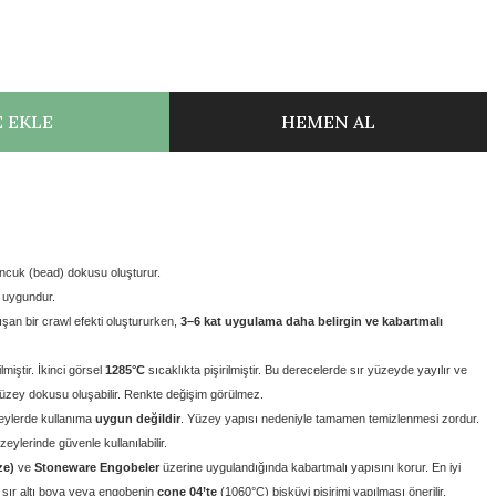
 EKLE
HEMEN AL
ncuk (bead) dokusu oluşturur.
 uygundur.
an bir crawl efekti oluştururken,
3–6 kat uygulama daha belirgin ve kabartmalı
ilmiştir.
İkinci görsel
1285°C
sıcaklıkta pişirilmiştir. Bu derecelerde sır yüzeyde yayılır ve
yüzey dokusu oluşabilir. Renkte değişim görülmez.
eylerde kullanıma
uygun değildir
. Yüzey yapısı nedeniyle tamamen temizlenmesi zordur.
eylerinde güvenle kullanılabilir.
ze)
ve
Stoneware Engobeler
üzerine uygulandığında kabartmalı yapısını korur. En iyi
sır altı boya veya engobenin
cone 04’te
(1060°C)
bisküvi pişirimi yapılması önerilir.