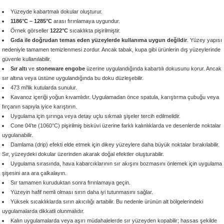
 - 1305 °C
Stoneware Flux
Yüzeyde kabartmalı dokular oluşturur.
1186°C – 1285°C
arası fırınlamaya uygundur.
Örnek görseller
1222°C
sıcaklıkta pişirilmiştir.
285 °C
Gıda ile doğrudan temas eden yüzeylerde kullanıma uygun değildir
. Yüzey yapısı
nedeniyle tamamen temizlenmesi zordur. Ancak tabak, kupa gibi ürünlerin dış yüzeylerinde
güvenle kullanılabilir.
99 - 1222 °C
Sır altı
ve
stoneware engobe
üzerine uygulandığında kabartılı dokusunu korur. Ancak
sır altına veya üstüne uygulandığında bu doku düzleşebilir.
999 - 1046 °C
473 ml’lik kutularda sunulur.
Kavanoz içeriği yoğun kıvamlıdır. Uygulamadan önce spatula, karıştırma çubuğu veya
fırçanın sapıyla iyice karıştırın.
 1222 °C
Uygulama için şırınga veya detay uçlu sıkmalı şişeler tercih edilmelidir.
Cone 04’te (1060°C) pişirilmiş bisküvi üzerine farklı kalınlıklarda ve desenlerde noktalar
- 1046 °C
uygulanabilir.
Damlama (drip) efekti elde etmek için dikey yüzeylere daha büyük noktalar bırakılabilir.
Sır, yüzeydeki dokular üzerinden akarak doğal efektler oluşturabilir.
 999 - 1046 °C
Uygulama sırasında, hava kabarcıklarının sır akışını bozmasını önlemek için uygulama
şişesini ara ara çalkalayın.
1063 °C
Sır tamamen kuruduktan sonra fırınlamaya geçin.
Yüzeyin hafif nemli olması sırın daha iyi tutunmasını sağlar.
Yüksek sıcaklıklarda sırın akıcılığı artabilir. Bu nedenle ürünün alt bölgelerindeki
046 °C
uygulamalarda dikkatli olunmalıdır.
Kalın uygulamalarda veya aşırı müdahalelerde sır yüzeyden kopabilir; hassas şekilde