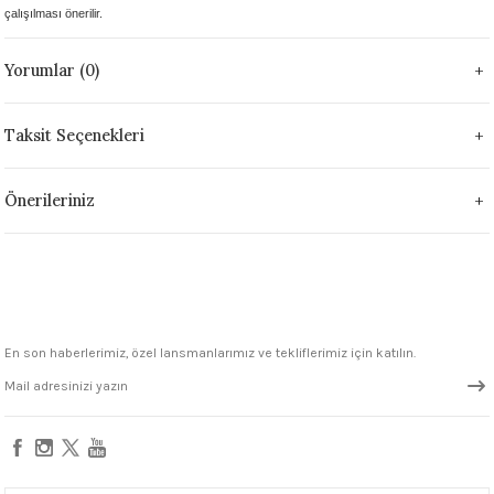
çalışılması önerilir.
1305 °C
Yorumlar (0)
um 999 - 1222 °C
– 1305 °C
Taksit Seçenekleri
Önerileriniz
En son haberlerimiz, özel lansmanlarımız ve tekliflerimiz için katılın.