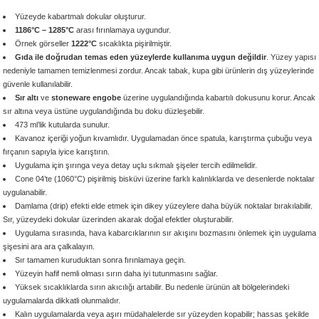
 - 1305 °C
Stoneware Flux
Yüzeyde kabartmalı dokular oluşturur.
1186°C – 1285°C
arası fırınlamaya uygundur.
Örnek görseller
1222°C
sıcaklıkta pişirilmiştir.
285 °C
Gıda ile doğrudan temas eden yüzeylerde kullanıma uygun değildir
. Yüzey yapısı
nedeniyle tamamen temizlenmesi zordur. Ancak tabak, kupa gibi ürünlerin dış yüzeylerinde
güvenle kullanılabilir.
99 - 1222 °C
Sır altı
ve
stoneware engobe
üzerine uygulandığında kabartılı dokusunu korur. Ancak
sır altına veya üstüne uygulandığında bu doku düzleşebilir.
999 - 1046 °C
473 ml’lik kutularda sunulur.
Kavanoz içeriği yoğun kıvamlıdır. Uygulamadan önce spatula, karıştırma çubuğu veya
fırçanın sapıyla iyice karıştırın.
 1222 °C
Uygulama için şırınga veya detay uçlu sıkmalı şişeler tercih edilmelidir.
Cone 04’te (1060°C) pişirilmiş bisküvi üzerine farklı kalınlıklarda ve desenlerde noktalar
- 1046 °C
uygulanabilir.
Damlama (drip) efekti elde etmek için dikey yüzeylere daha büyük noktalar bırakılabilir.
Sır, yüzeydeki dokular üzerinden akarak doğal efektler oluşturabilir.
 999 - 1046 °C
Uygulama sırasında, hava kabarcıklarının sır akışını bozmasını önlemek için uygulama
şişesini ara ara çalkalayın.
1063 °C
Sır tamamen kuruduktan sonra fırınlamaya geçin.
Yüzeyin hafif nemli olması sırın daha iyi tutunmasını sağlar.
Yüksek sıcaklıklarda sırın akıcılığı artabilir. Bu nedenle ürünün alt bölgelerindeki
046 °C
uygulamalarda dikkatli olunmalıdır.
Kalın uygulamalarda veya aşırı müdahalelerde sır yüzeyden kopabilir; hassas şekilde