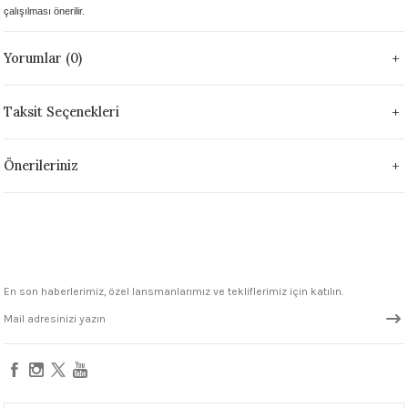
çalışılması önerilir.
1305 °C
Yorumlar (0)
um 999 - 1222 °C
– 1305 °C
Taksit Seçenekleri
Önerileriniz
En son haberlerimiz, özel lansmanlarımız ve tekliflerimiz için katılın.