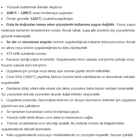
 - 1305 °C
Stoneware Flux
Yüzeyde kabartmalı dokular oluşturur.
1186°C – 1285°C
arası fırınlamaya uygundur.
Örnek görseller
1222°C
sıcaklıkta pişirilmiştir.
285 °C
Gıda ile doğrudan temas eden yüzeylerde kullanıma uygun değildir
. Yüzey yapısı
nedeniyle tamamen temizlenmesi zordur. Ancak tabak, kupa gibi ürünlerin dış yüzeylerinde
güvenle kullanılabilir.
99 - 1222 °C
Sır altı
ve
stoneware engobe
üzerine uygulandığında kabartılı dokusunu korur. Ancak
sır altına veya üstüne uygulandığında bu doku düzleşebilir.
999 - 1046 °C
473 ml’lik kutularda sunulur.
Kavanoz içeriği yoğun kıvamlıdır. Uygulamadan önce spatula, karıştırma çubuğu veya
fırçanın sapıyla iyice karıştırın.
 1222 °C
Uygulama için şırınga veya detay uçlu sıkmalı şişeler tercih edilmelidir.
Cone 04’te (1060°C) pişirilmiş bisküvi üzerine farklı kalınlıklarda ve desenlerde noktalar
- 1046 °C
uygulanabilir.
Damlama (drip) efekti elde etmek için dikey yüzeylere daha büyük noktalar bırakılabilir.
Sır, yüzeydeki dokular üzerinden akarak doğal efektler oluşturabilir.
 999 - 1046 °C
Uygulama sırasında, hava kabarcıklarının sır akışını bozmasını önlemek için uygulama
şişesini ara ara çalkalayın.
1063 °C
Sır tamamen kuruduktan sonra fırınlamaya geçin.
Yüzeyin hafif nemli olması sırın daha iyi tutunmasını sağlar.
Yüksek sıcaklıklarda sırın akıcılığı artabilir. Bu nedenle ürünün alt bölgelerindeki
046 °C
uygulamalarda dikkatli olunmalıdır.
Kalın uygulamalarda veya aşırı müdahalelerde sır yüzeyden kopabilir; hassas şekilde