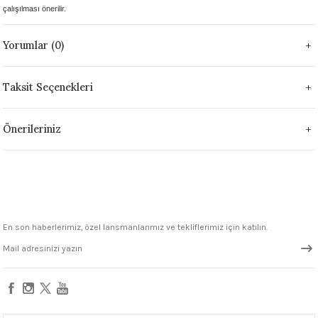
çalışılması önerilir.
1305 °C
Yorumlar (0)
um 999 - 1222 °C
– 1305 °C
Taksit Seçenekleri
Önerileriniz
En son haberlerimiz, özel lansmanlarımız ve tekliflerimiz için katılın.