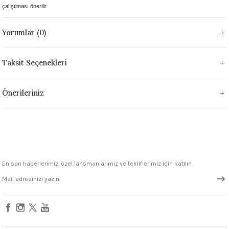
çalışılması önerilir.
1305 °C
Yorumlar (0)
um 999 - 1222 °C
– 1305 °C
Taksit Seçenekleri
Önerileriniz
En son haberlerimiz, özel lansmanlarımız ve tekliflerimiz için katılın.