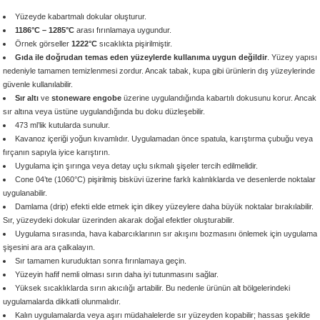
 - 1305 °C
Stoneware Flux
Yüzeyde kabartmalı dokular oluşturur.
1186°C – 1285°C
arası fırınlamaya uygundur.
Örnek görseller
1222°C
sıcaklıkta pişirilmiştir.
285 °C
Gıda ile doğrudan temas eden yüzeylerde kullanıma uygun değildir
. Yüzey yapısı
nedeniyle tamamen temizlenmesi zordur. Ancak tabak, kupa gibi ürünlerin dış yüzeylerinde
güvenle kullanılabilir.
99 - 1222 °C
Sır altı
ve
stoneware engobe
üzerine uygulandığında kabartılı dokusunu korur. Ancak
sır altına veya üstüne uygulandığında bu doku düzleşebilir.
999 - 1046 °C
473 ml’lik kutularda sunulur.
Kavanoz içeriği yoğun kıvamlıdır. Uygulamadan önce spatula, karıştırma çubuğu veya
fırçanın sapıyla iyice karıştırın.
 1222 °C
Uygulama için şırınga veya detay uçlu sıkmalı şişeler tercih edilmelidir.
Cone 04’te (1060°C) pişirilmiş bisküvi üzerine farklı kalınlıklarda ve desenlerde noktalar
- 1046 °C
uygulanabilir.
Damlama (drip) efekti elde etmek için dikey yüzeylere daha büyük noktalar bırakılabilir.
Sır, yüzeydeki dokular üzerinden akarak doğal efektler oluşturabilir.
 999 - 1046 °C
Uygulama sırasında, hava kabarcıklarının sır akışını bozmasını önlemek için uygulama
şişesini ara ara çalkalayın.
1063 °C
Sır tamamen kuruduktan sonra fırınlamaya geçin.
Yüzeyin hafif nemli olması sırın daha iyi tutunmasını sağlar.
Yüksek sıcaklıklarda sırın akıcılığı artabilir. Bu nedenle ürünün alt bölgelerindeki
046 °C
uygulamalarda dikkatli olunmalıdır.
Kalın uygulamalarda veya aşırı müdahalelerde sır yüzeyden kopabilir; hassas şekilde