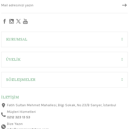
1305 °C
um 999 - 1222 °C
– 1305 °C
KURUMSAL
ÜYELİK
SÖZLEŞMELER
İLETİŞİM
Fatih Sultan Mehmet Mahallesi, Bilgi Sokak, No:23/B Sarıyer, İstanbul
Müşteri Hizmetleri
0212 323 13 53
Bize Yazın