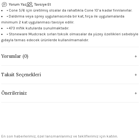
Yorum Yaz
Tavsiye Et
 - 1305 °C
Stoneware Flux
• Cone 5/6 için üretilmiş olsalar da rahatlıkla Cone 10’a kadar fırınlanırlar.
• Daldırma veya sprey uygulamasında bir kat, fırça ile uygulamalarda
minimum 2 kat uygulanması tavsiye edilir.
285 °C
• 473 ml'lik kutularda sunulmaktadır.
• Stoneware Mudcrack sırları toksik olmasalar da yüzey özellikleri sebebiyle
99 - 1222 °C
gıdayla temas edecek ürünlerde kullanılmamalıdır.
999 - 1046 °C
Yorumlar (0)
 1222 °C
Taksit Seçenekleri
- 1046 °C
Önerileriniz
 999 - 1046 °C
1063 °C
046 °C
En son haberlerimiz, özel lansmanlarımız ve tekliflerimiz için katılın.