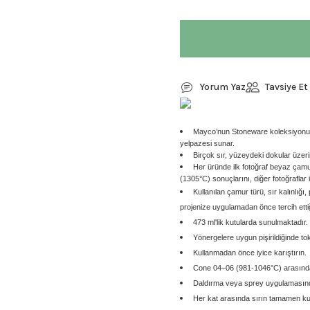
Yorum Yaz
Tavsiye Et
Mayco’nun Stoneware koleksiyonu, k
yelpazesi sunar.
Birçok sır, yüzeydeki dokular üzerind
Her üründe ilk fotoğraf beyaz çam
(1305
°C)
sonuçlarını, diğer fotoğraflar
Kullanılan çamur türü, sır kalınlığı,
projenize uygulamadan önce tercih ettiğ
473 ml'lik kutularda sunulmaktadır.
Yönergelere uygun pişirildiğinde tok
Kullanmadan önce iyice karıştırın.
Cone 04–06 (981-1046°C) arasında p
Daldırma veya sprey uygulamasında 
Her kat arasında sırın tamamen ku