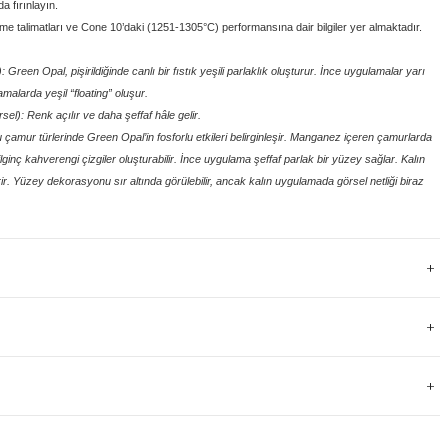
 fırınlayın.
irme talimatları ve Cone 10’daki (1251-1305°C) performansına dair bilgiler yer almaktadır.
reen Opal, pişirildiğinde canlı bir fıstık yeşili parlaklık oluşturur. İnce uygulamalar yarı
amalarda yeşil “floating” oluşur.
l): Renk açılır ve daha şeffaf hâle gelir.
 çamur türlerinde Green Opal’in fosforlu etkileri belirginleşir. Manganez içeren çamurlarda
ginç kahverengi çizgiler oluşturabilir. İnce uygulama şeffaf parlak bir yüzey sağlar. Kalın
rir. Yüzey dekorasyonu sır altında görülebilir, ancak kalın uygulamada görsel netliği biraz