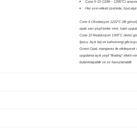
Cone 5-10 (1186 – 1305°C) arasında
Her sırın etiketi üzerinde, özel piş
Cone 6 Oksidasyon 1222°C (ilk görsel): G
opak sarı-yeşil tonlar verir; kalın uygul
Cone 10 Redüksiyon 1305°C (ikinci görse
İpucu: Açık bej ve kahverengi gibi koyu
Green Opal, manganez ile etkileşerek il
uygulama açık yeşil “floating” efekti ve
bulanıklaşabilir ve sır havuzlanabilir.