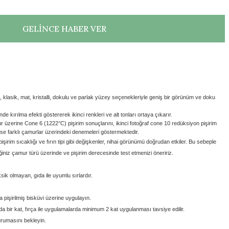
GELİNCE HABER VER
lasik, mat, kristalli, dokulu ve parlak yüzey seçenekleriyle geniş bir görünüm ve doku
e kırılma efekti göstererek ikinci renkleri ve alt tonları ortaya çıkarır.
ur üzerine Cone 6 (1222
°C) pişirim sonuçlarını,
ikinci fotoğraf cone 10 redüksiyon pişirim
 ise farklı çamurlar üzerindeki denemeleri göstermektedir.
 pişirim sıcaklığı ve fırın tipi gibi değişkenler, nihai görünümü doğrudan etkiler. Bu sebeple
iniz çamur türü üzerinde ve pişirim derecesinde test etmenizi öneririz.
sik olmayan, gıda ile uyumlu sırlardır.
işirilmiş bisküvi üzerine uygulayın.
bir kat, fırça ile uygulamalarda minimum 2 kat uygulanması tavsiye edilir.
rumasını bekleyin.