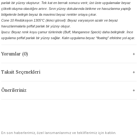
parlak bir yüzey oluşturur. Tek kat en berrak sonucu verir; üst üste uygulamalar beyaz
1305 °C
çökelti oluşma olasılığını artırır. Sırın yüzey dokularında birikme ve havuzlanma yaptığı
bölgelerde belirgin beyaz ila mavimsi beyaz renkler ortaya çıkar.
um 999 - 1222 °C
Cone 10 Redüksiyon 1305°C (ikinci görsel): Beyaz varyasyon azalır ve beyaz
havuzlanmalarla şeffaf parlak bir yüzey oluşur.
İpucu: Beyaz renk koyu çamur türlerinde (Buff, Manganese Speck) daha belirgindir. İnce
– 1305 °C
uygulama şeffaf parlak bir yüzey sağlar. Kalın uygulama beyaz “floating” efektine yol açar.
Yorumlar (0)
Taksit Seçenekleri
Önerileriniz
En son haberlerimiz, özel lansmanlarımız ve tekliflerimiz için katılın.