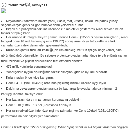
Yorum Yaz
Tavsiye Et
 - 1305 °C
Stoneware Flux
285 °C
Mayco’nun Stoneware koleksiyonu, klasik, mat, kristalli, dokulu ve parlak yüzey
seçenekleriyle geniş bir görünüm ve doku yelpazesi sunar.
Birçok sır, yüzeydeki dokular üzerinde kırılma efekti göstererek ikinci renkleri ve alt
tonları ortaya çıkarır.
99 - 1222 °C
Her üründe ilk fotoğraf beyaz çamur üzerine Cone 6 (1222
°C) pişirim sonuçlarını,
ikinci
fotoğraf cone 10 redüksiyon pişirim (1305
°C)
sonuçlarını, diğer fotoğraflar ise farklı
çamurlar üzerindeki denemeleri göstermektedir.
999 - 1046 °C
Kullanılan çamur türü, sır kalınlığı, pişirim sıcaklığı ve fırın tipi gibi değişkenler, nihai
görünümü doğrudan etkiler. Bu sebeple projenize uygulamadan önce tercih ettiğiniz çamur
türü üzerinde ve pişirim derecesinde test etmenizi öneririz.
 1222 °C
473 ml'lik kutularda sunulmaktadır.
Yönergelere uygun pişirildiğinde toksik olmayan, gıda ile uyumlu sırlardır.
- 1046 °C
Kullanmadan önce iyice karıştırın.
Cone 04–06 (981-1046°C) arasında pişirilmiş bisküvi üzerine uygulayın.
Daldırma veya sprey uygulamasında bir kat, fırça ile uygulamalarda minimum 2
 999 - 1046 °C
kat uygulanması tavsiye edilir.
Her kat arasında sırın tamamen kurumasını bekleyin.
Cone 5-10 (1186 – 1305°C) arasında fırınlayın.
1063 °C
Her sırın etiketi üzerinde, özel pişirme talimatları ve Cone 10’daki (1251-1305°C)
performansına dair bilgiler yer almaktadır.
046 °C
Cone 6 Oksidasyon 1222°C (ilk görsel): White Opal, şeffaf ila süt beyazı arasında değişen