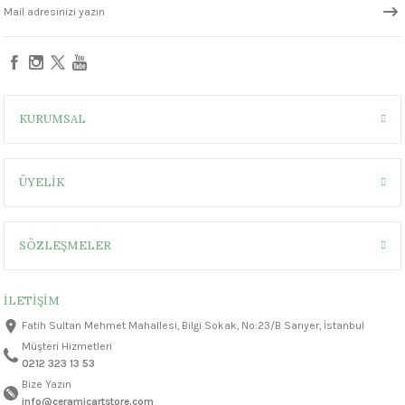
KURUMSAL
ÜYELİK
SÖZLEŞMELER
İLETİŞİM
Fatih Sultan Mehmet Mahallesi, Bilgi Sokak, No:23/B Sarıyer, İstanbul
Müşteri Hizmetleri
0212 323 13 53
Bize Yazın
info@ceramicartstore.com