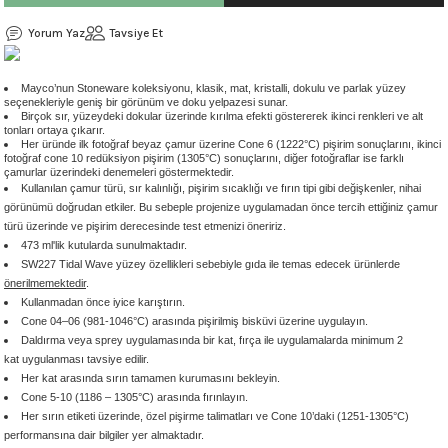
 - 1305 °C
Stoneware Flux
Yorum Yaz
Tavsiye Et
285 °C
Mayco’nun Stoneware koleksiyonu, klasik, mat, kristalli, dokulu ve parlak yüzey
seçenekleriyle geniş bir görünüm ve doku yelpazesi sunar.
Birçok sır, yüzeydeki dokular üzerinde kırılma efekti göstererek ikinci renkleri ve alt
99 - 1222 °C
tonları ortaya çıkarır.
Her üründe ilk fotoğraf beyaz çamur üzerine Cone 6 (1222°C) pişirim sonuçlarını, ikinci
fotoğraf cone 10 redüksiyon pişirim (1305°C) sonuçlarını, diğer fotoğraflar ise farklı
999 - 1046 °C
çamurlar üzerindeki denemeleri göstermektedir.
Kullanılan çamur türü, sır kalınlığı, pişirim sıcaklığı ve fırın tipi gibi değişkenler, nihai
görünümü doğrudan etkiler. Bu sebeple projenize uygulamadan önce tercih ettiğiniz çamur
 1222 °C
türü üzerinde ve pişirim derecesinde test etmenizi öneririz.
473 ml'lik kutularda sunulmaktadır.
SW227 Tidal Wave yüzey özellikleri sebebiyle gıda ile temas edecek ürünlerde
- 1046 °C
önerilmemektedir
.
Kullanmadan önce iyice karıştırın.
 999 - 1046 °C
Cone 04–06 (981-1046°C) arasında pişirilmiş bisküvi üzerine uygulayın.
Daldırma veya sprey uygulamasında bir kat, fırça ile uygulamalarda minimum 2
kat uygulanması tavsiye edilir.
1063 °C
Her kat arasında sırın tamamen kurumasını bekleyin.
Cone 5-10 (1186 – 1305°C) arasında fırınlayın.
046 °C
Her sırın etiketi üzerinde, özel pişirme talimatları ve Cone 10’daki (1251-1305°C)
performansına dair bilgiler yer almaktadır.