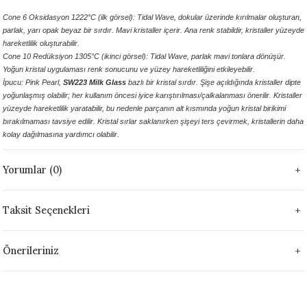
1305 °C
Cone 6 Oksidasyon 1222°C (ilk görsel): Tidal Wave, dokular üzerinde kırılmalar oluşturan,
parlak, yarı opak beyaz bir sırdır. Mavi kristaller içerir. Ana renk stabildir, kristaller yüzeyde
hareketlilik oluşturabilir.
um 999 - 1222 °C
Cone 10 Redüksiyon 1305°C (ikinci görsel): Tidal Wave, parlak mavi tonlara dönüşür.
Yoğun kristal uygulaması renk sonucunu ve yüzey hareketliliğini etkileyebilir.
– 1305 °C
İpucu:
Pink Pearl,
SW223 Milk Glass
bazlı bir kristal sırdır. Şişe açıldığında kristaller dipte
yoğunlaşmış olabilir; her kullanım öncesi iyice karıştırılması/çalkalanması önerilir. Kristaller
yüzeyde hareketlilik yaratabilir, bu nedenle parçanın alt kısmında yoğun kristal birikimi
bırakılmaması tavsiye edilir. Kristal sırlar saklanırken şişeyi ters çevirmek, kristallerin daha
kolay dağılmasına yardımcı olabilir.
Yorumlar (0)
Taksit Seçenekleri
Önerileriniz