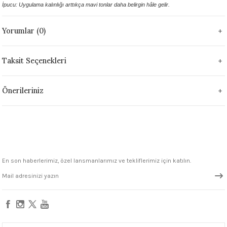
İpucu: Uygulama kalınlığı arttıkça mavi tonlar daha belirgin hâle gelir.
1305 °C
Yorumlar (0)
um 999 - 1222 °C
– 1305 °C
Taksit Seçenekleri
Önerileriniz
En son haberlerimiz, özel lansmanlarımız ve tekliflerimiz için katılın.