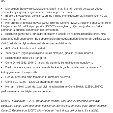
 - 1305 °C
Stoneware Flux
Mayco’nun Stoneware koleksiyonu, klasik, mat, kristalli, dokulu ve parlak yüzey
seçenekleriyle geniş bir görünüm ve doku yelpazesi sunar.
Birçok sır, yüzeydeki dokular üzerinde kırılma efekti göstererek ikinci renkleri ve alt
285 °C
tonları ortaya çıkarır.
Her üründe ilk fotoğraf beyaz çamur üzerine Cone 6 (1222
°C) pişirim sonuçlarını,
ikinci
fotoğraf cone 10 redüksiyon pişirim (1305
°C)
sonuçlarını, diğer fotoğraflar ise farklı
çamurlar üzerindeki denemeleri göstermektedir.
99 - 1222 °C
Kullanılan çamur türü, sır kalınlığı, pişirim sıcaklığı ve fırın tipi gibi değişkenler, nihai
görünümü doğrudan etkiler. Bu sebeple projenize uygulamadan önce tercih ettiğiniz çamur
999 - 1046 °C
türü üzerinde ve pişirim derecesinde test etmenizi öneririz.
473 ml'lik kutularda sunulmaktadır.
Yönergelere uygun pişirildiğinde toksik olmayan, gıda ile uyumlu sırlardır.
 1222 °C
Kullanmadan önce iyice karıştırın.
Cone 04–06 (981-1046°C) arasında pişirilmiş bisküvi üzerine uygulayın.
- 1046 °C
Daldırma veya sprey uygulamasında bir kat, fırça ile uygulamalarda minimum 2
kat uygulanması tavsiye edilir.
Her kat arasında sırın tamamen kurumasını bekleyin.
 999 - 1046 °C
Cone 5-10 (1186 – 1305°C) arasında fırınlayın.
Her sırın etiketi üzerinde, özel pişirme talimatları ve Cone 10’daki (1251-1305°C)
performansına dair bilgiler yer almaktadır.
1063 °C
Cone 6 Oksidasyon 1222°C (ilk görsel): Tropical Teal, dokular üzerinde kırılmalar
046 °C
oluşturan, parlak, yarı opak mavi-yeşil sırdır. Benekli yüzey efekti içerir. Bu sır stabildir.
Cone 10 Redüksiyon 1305°C (ikinci görsel): Yeşil alt ton belirginleşir. Sır stabildir.