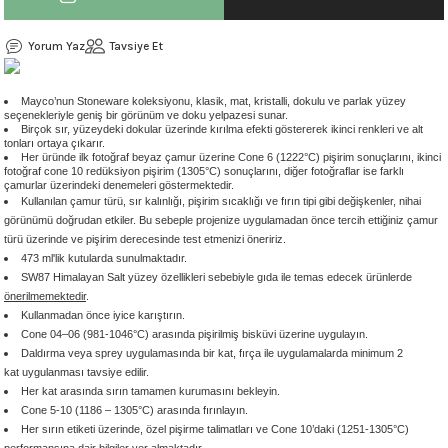
 - 1305 °C
Stoneware Flux
Yorum Yaz
Tavsiye Et
285 °C
Mayco’nun Stoneware koleksiyonu, klasik, mat, kristalli, dokulu ve parlak yüzey
seçenekleriyle geniş bir görünüm ve doku yelpazesi sunar.
99 - 1222 °C
Birçok sır, yüzeydeki dokular üzerinde kırılma efekti göstererek ikinci renkleri ve alt
tonları ortaya çıkarır.
Her üründe ilk fotoğraf beyaz çamur üzerine Cone 6 (1222°C) pişirim sonuçlarını, ikinci
999 - 1046 °C
fotoğraf cone 10 redüksiyon pişirim (1305°C) sonuçlarını, diğer fotoğraflar ise farklı
çamurlar üzerindeki denemeleri göstermektedir.
Kullanılan çamur türü, sır kalınlığı, pişirim sıcaklığı ve fırın tipi gibi değişkenler, nihai
 1222 °C
görünümü doğrudan etkiler. Bu sebeple projenize uygulamadan önce tercih ettiğiniz çamur
türü üzerinde ve pişirim derecesinde test etmenizi öneririz.
473 ml'lik kutularda sunulmaktadır.
- 1046 °C
SW87 Himalayan Salt yüzey özellikleri sebebiyle gıda ile temas edecek ürünlerde
önerilmemektedir
.
Kullanmadan önce iyice karıştırın.
 999 - 1046 °C
Cone 04–06 (981-1046°C) arasında pişirilmiş bisküvi üzerine uygulayın.
Daldırma veya sprey uygulamasında bir kat, fırça ile uygulamalarda minimum 2
1063 °C
kat uygulanması tavsiye edilir.
Her kat arasında sırın tamamen kurumasını bekleyin.
Cone 5-10 (1186 – 1305°C) arasında fırınlayın.
046 °C
Her sırın etiketi üzerinde, özel pişirme talimatları ve Cone 10’daki (1251-1305°C)