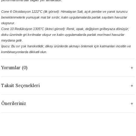
performansına dair bilgiler yer almaktadır.
1305 °C
Cone 6
Oksidasyon 1222°C (ilk görsel): Himalayan Salt, açık pembe ve yanık turuncu
beneklenmelerle yumuşak mat bir sırdır; kalın uygulamalarda parlak saydam havuzlar
um 999 - 1222 °C
oluşturur.
Cone 10 Redüksiyon 1305°C (ikinci görsel): Renk, opak, değişke
n gri/beyaza dönüşür;
– 1305 °C
doku üzerinde gri kırılmalar oluşur ve kalın uygulamalarda parlak mor/mavi havuzlar
meydana gelir.
İpucu: Bu sır çok hareketlidir; dikey ürünlerde akmayı önlemek için katmanları inceltin ve
kombinasyonlarda dikkatli olun.
Yorumlar (0)
Taksit Seçenekleri
Önerileriniz