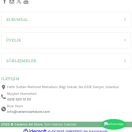
KURUMSAL
ÜYELİK
SÖZLEŞMELER
İLETİŞİM
Fatih Sultan Mehmet Mahallesi, Bilgi Sokak, No:23/B Sarıyer, İstanbul
Müşteri Hizmetleri
0212 323 13 53
Bize Yazın
info@ceramicartstore.com
2022 © Ceramic Art Store.
Tüm Hakları Saklıdır.
ideasoft
ile
e-