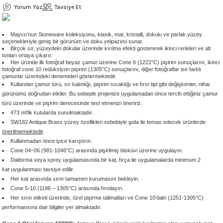
Yorum Yaz
Tavsiye Et
 - 1305 °C
Stoneware Flux
Mayco’nun Stoneware koleksiyonu, klasik, mat, kristalli, dokulu ve parlak yüzey
285 °C
seçenekleriyle geniş bir görünüm ve doku yelpazesi sunar.
Birçok sır, yüzeydeki dokular üzerinde kırılma efekti göstererek ikinci renkleri ve alt
tonları ortaya çıkarır.
99 - 1222 °C
Her üründe ilk fotoğraf beyaz çamur üzerine Cone 6 (1222°C) pişirim sonuçlarını, ikinci
fotoğraf cone 10 redüksiyon pişirim (1305°C) sonuçlarını, diğer fotoğraflar ise farklı
çamurlar üzerindeki denemeleri göstermektedir.
999 - 1046 °C
Kullanılan çamur türü, sır kalınlığı, pişirim sıcaklığı ve fırın tipi gibi değişkenler, nihai
görünümü doğrudan etkiler. Bu sebeple projenize uygulamadan önce tercih ettiğiniz çamur
türü üzerinde ve pişirim derecesinde test etmenizi öneririz.
 1222 °C
473 ml'lik kutularda sunulmaktadır.
SW182 Antique Brass yüzey özellikleri sebebiyle gıda ile temas edecek ürünlerde
önerilmemektedir
.
- 1046 °C
Kullanmadan önce iyice karıştırın.
Cone 04–06 (981-1046°C) arasında pişirilmiş bisküvi üzerine uygulayın.
 999 - 1046 °C
Daldırma veya sprey uygulamasında bir kat, fırça ile uygulamalarda minimum 2
kat uygulanması tavsiye edilir.
Her kat arasında sırın tamamen kurumasını bekleyin.
1063 °C
Cone 5-10 (1186 – 1305°C) arasında fırınlayın.
Her sırın etiketi üzerinde, özel pişirme talimatları ve Cone 10’daki (1251-1305°C)
046 °C
performansına dair bilgiler yer almaktadır.