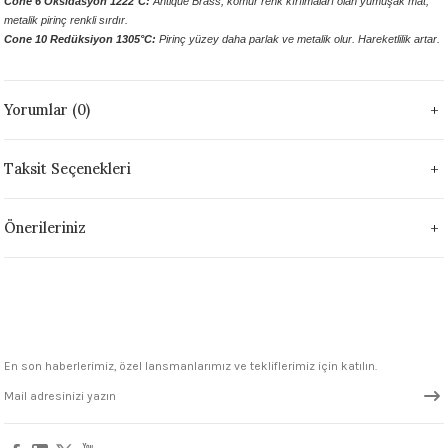
Cone 6 Oksidasyon 1222°C:
Antique Brass, kömür renk kırılmaları olan yumuşak mat,
1305 °C
metalik pirinç renkli sırdır.
Cone 10 Redüksiyon 1305°C:
Pirinç yüzey daha parlak ve metalik olur. Hareketlilik artar.
um 999 - 1222 °C
Yorumlar (0)
– 1305 °C
Taksit Seçenekleri
Önerileriniz
En son haberlerimiz, özel lansmanlarımız ve tekliflerimiz için katılın.