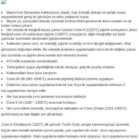
 - 1305 °C
Stoneware Flux
Mayco’nun Stoneware koleksiyonu, klasik, mat, kristalli, dokulu ve parlak yüzey
seçenekleriyle geniş bir görünüm ve doku yelpazesi sunar.
Birçok sır, yüzeydeki dokular üzerinde kırılma efekti göstererek ikinci renkleri ve alt
285 °C
tonları ortaya çıkarır.
Her üründe ilk fotoğraf beyaz çamur üzerine Cone 6 (1222
°C) pişirim sonuçlarını,
ikinci
fotoğraf cone 10 redüksiyon pişirim (1305
°C)
sonuçlarını, diğer fotoğraflar ise farklı
99 - 1222 °C
çamurlar üzerindeki denemeleri göstermektedir.
Kullanılan çamur türü, sır kalınlığı, pişirim sıcaklığı ve fırın tipi gibi değişkenler, nihai
görünümü doğrudan etkiler. Bu sebeple projenize uygulamadan önce tercih ettiğiniz çamur
999 - 1046 °C
türü üzerinde ve pişirim derecesinde test etmenizi öneririz.
473 ml'lik kutularda sunulmaktadır.
Yönergelere uygun pişirildiğinde toksik olmayan, gıda ile uyumlu sırlardır.
 1222 °C
Kullanmadan önce iyice karıştırın.
Cone 04–06 (981-1046°C) arasında pişirilmiş bisküvi üzerine uygulayın.
- 1046 °C
Daldırma veya sprey uygulamasında bir kat, fırça ile uygulamalarda minimum 2
kat uygulanması tavsiye edilir.
Her kat arasında sırın tamamen kurumasını bekleyin.
 999 - 1046 °C
Cone 5-10 (1186 – 1305°C) arasında fırınlayın.
Her sırın etiketi üzerinde, özel pişirme talimatları ve Cone 10’daki (1251-1305°C)
1063 °C
performansına dair bilgiler yer almaktadır.
Cone 6 Oksidasyon 1222°C (ilk görsel): Fool’s Gold, zengin kahverengi baz üzerinde
046 °C
küçük altın metalik benekler içeren parlak, yarı saydam bir sırdır. Sırın varyasyonu
uygulamaya bağlıdır. Kalın uygulama daha homojen renk oluşturur; ince uygulama ise sırın