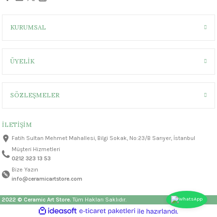
KURUMSAL
ÜYELİK
SÖZLEŞMELER
İLETİŞİM
Fatih Sultan Mehmet Mahallesi, Bilgi Sokak, No:23/B Sarıyer, İstanbul
Müşteri Hizmetleri
0212 323 13 53
Bize Yazın
info@ceramicartstore.com
2022 © Ceramic Art Store.
Tüm Hakları Saklıdır.
ideasoft
ile
e-