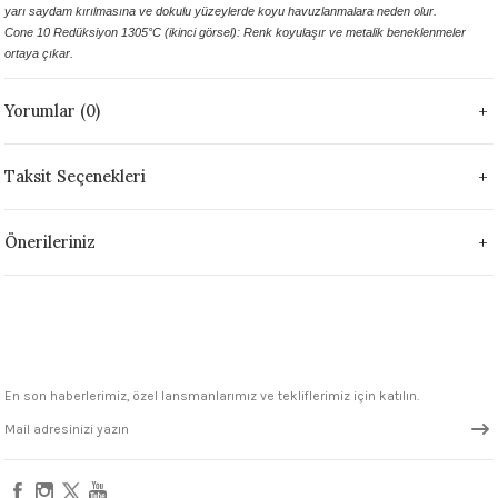
yarı saydam kırılmasına ve dokulu yüzeylerde koyu havuzlanmalara neden olur.
1305 °C
Cone 10 Redüksiyon 1305°C (ikinci görsel): Renk koyulaşır ve metalik beneklenmeler
ortaya çıkar.
um 999 - 1222 °C
Yorumlar (0)
– 1305 °C
Taksit Seçenekleri
Önerileriniz
En son haberlerimiz, özel lansmanlarımız ve tekliflerimiz için katılın.