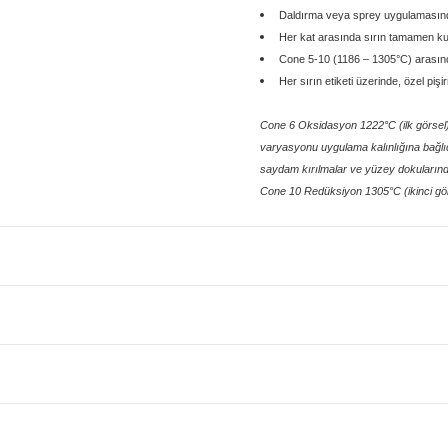
Daldırma veya sprey uygulamasında 
Her kat arasında sırın tamamen ku
Cone 5-10 (1186 – 1305°C) arasında
Her sırın etiketi üzerinde, özel piş
Cone 6 Oksidasyon 1222°C (ilk görsel):
varyasyonu uygulama kalınlığına bağlı
saydam kırılmalar ve yüzey dokuların
Cone 10 Redüksiyon 1305°C (ikinci gör