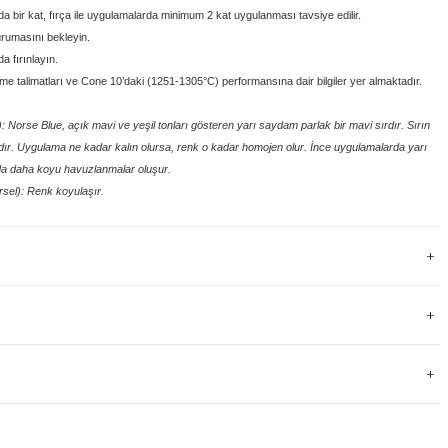
bir kat, fırça ile uygulamalarda minimum 2 kat uygulanması tavsiye edilir.
rumasını bekleyin.
 fırınlayın.
irme talimatları ve Cone 10’daki (1251-1305°C) performansına dair bilgiler yer almaktadır.
 Norse Blue, açık mavi ve yeşil tonları gösteren yarı saydam parlak bir mavi sırdır. Sırın
dır. Uygulama ne kadar kalın olursa, renk o kadar homojen olur. İnce uygulamalarda yarı
da daha koyu havuzlanmalar oluşur.
sel): Renk koyulaşır.