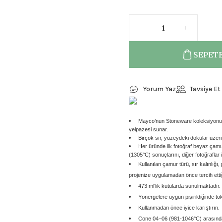
SEPETE
Yorum Yaz
Tavsiye Et
Mayco’nun Stoneware koleksiyonu, k
yelpazesi sunar.
Birçok sır, yüzeydeki dokular üzerind
Her üründe ilk fotoğraf beyaz çam
(1305
°C)
sonuçlarını, diğer fotoğraflar
Kullanılan çamur türü, sır kalınlığı,
projenize uygulamadan önce tercih ettiğ
473 ml'lik kutularda sunulmaktadır.
Yönergelere uygun pişirildiğinde tok
Kullanmadan önce iyice karıştırın.
Cone 04–06 (981-1046°C) arasında p