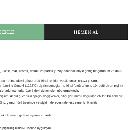
 EKLE
HEMEN AL
lasik, mat, kristalli, dokulu ve parlak yüzey seçenekleriyle geniş bir görünüm ve doku
e kırılma efekti göstererek ikinci renkleri ve alt tonları ortaya çıkarır.
ur üzerine Cone 6 (1222
°C) pişirim sonuçlarını,
ikinci fotoğraf cone 10 redüksiyon pişirim
 ise farklı çamurlar üzerindeki denemeleri göstermektedir.
 pişirim sıcaklığı ve fırın tipi gibi değişkenler, nihai görünümü doğrudan etkiler. Bu sebeple
iniz çamur türü üzerinde ve pişirim derecesinde test etmenizi öneririz.
sik olmayan, gıda ile uyumlu sırlardır.
işirilmiş bisküvi üzerine uygulayın.