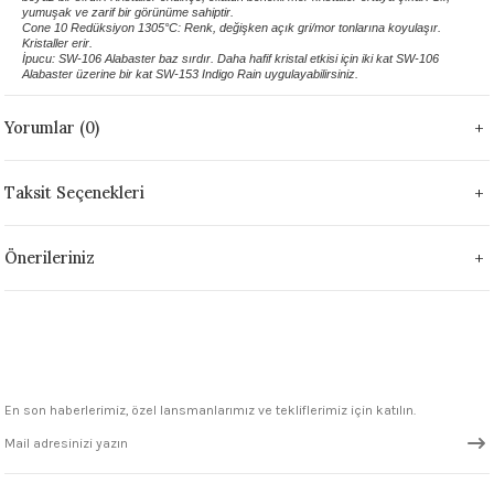
yumuşak ve zarif bir görünüme sahiptir.
1305 °C
Cone 10 Redüksiyon 1305°C: Renk, değişken açık gri/mor tonlarına koyulaşır.
Kristaller erir.
İpucu: SW-106 Alabaster baz sırdır. Daha hafif kristal etkisi için iki kat SW-106
um 999 - 1222 °C
Alabaster üzerine bir kat SW-153 Indigo Rain uygulayabilirsiniz.
Yorumlar (0)
– 1305 °C
Taksit Seçenekleri
Önerileriniz
En son haberlerimiz, özel lansmanlarımız ve tekliflerimiz için katılın.