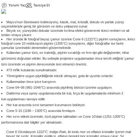
Yorum Yaz
Tavsiye Et
 - 1305 °C
Stoneware Flux
285 °C
Mayco’nun Stoneware koleksiyonu, klasik, mat, kristalli, dokulu ve parlak yüzey
seçenekleriyle geniş bir görünüm ve doku yelpazesi sunar.
Birçok sır, yüzeydeki dokular üzerinde kırılma efekti göstererek ikinci renkleri ve alt
tonları ortaya çıkarır.
99 - 1222 °C
Her üründe ilk fotoğraf beyaz çamur üzerine Cone 6 (1222
°C) pişirim sonuçlarını,
ikinci
fotoğraf cone 10 redüksiyon pişirim (1305
°C)
sonuçlarını, diğer fotoğraflar ise farklı
çamurlar üzerindeki denemeleri göstermektedir.
999 - 1046 °C
Kullanılan çamur türü, sır kalınlığı, pişirim sıcaklığı ve fırın tipi gibi değişkenler, nihai
görünümü doğrudan etkiler. Bu sebeple projenize uygulamadan önce tercih ettiğiniz çamur
türü üzerinde ve pişirim derecesinde test etmenizi öneririz.
 1222 °C
473 ml'lik kutularda sunulmaktadır.
Yönergelere uygun pişirildiğinde toksik olmayan, gıda ile uyumlu sırlardır.
- 1046 °C
Kullanmadan önce iyice karıştırın.
Cone 04–06 (981-1046°C) arasında pişirilmiş bisküvi üzerine uygulayın.
Daldırma veya sprey uygulamasında bir kat, fırça ile uygulamalarda minimum 2
 999 - 1046 °C
kat uygulanması tavsiye edilir.
Her kat arasında sırın tamamen kurumasını bekleyin.
Cone 5-10 (1186 – 1305°C) arasında fırınlayın.
1063 °C
Her sırın etiketi üzerinde, özel pişirme talimatları ve Cone 10’daki (1251-1305°C)
performansına dair bilgiler yer almaktadır.
046 °C
Cone 6 Oksidasyon 1222°C: Indigo Rain, iki tonlu mor ve eflatun kristaller içeren mat
beyaz bir sırdır. Kristaller eridikçe, eflatun benekli mor kristaller ortaya çıkar. Sır,