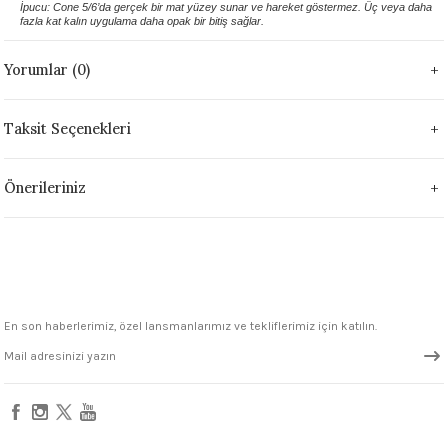
İpucu: Cone 5/6’da gerçek bir mat yüzey sunar ve hareket göstermez. Üç veya daha
1305 °C
fazla kat kalın uygulama daha opak bir bitiş sağlar.
um 999 - 1222 °C
Yorumlar (0)
– 1305 °C
Taksit Seçenekleri
Önerileriniz
En son haberlerimiz, özel lansmanlarımız ve tekliflerimiz için katılın.