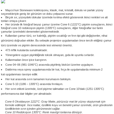
 - 1305 °C
Stoneware Flux
Mayco’nun Stoneware koleksiyonu, klasik, mat, kristalli, dokulu ve parlak yüzey
seçenekleriyle geniş bir görünüm ve doku yelpazesi sunar.
Birçok sır, yüzeydeki dokular üzerinde kırılma efekti göstererek ikinci renkleri ve alt
285 °C
tonları ortaya çıkarır.
Her üründe ilk fotoğraf beyaz çamur üzerine Cone 6 (1222
°C) pişirim sonuçlarını,
ikinci
fotoğraf cone 10 redüksiyon pişirim (1305
°C)
sonuçlarını, diğer fotoğraflar ise farklı
99 - 1222 °C
çamurlar üzerindeki denemeleri göstermektedir.
Kullanılan çamur türü, sır kalınlığı, pişirim sıcaklığı ve fırın tipi gibi değişkenler, nihai
görünümü doğrudan etkiler. Bu sebeple projenize uygulamadan önce tercih ettiğiniz çamur
999 - 1046 °C
türü üzerinde ve pişirim derecesinde test etmenizi öneririz.
473 ml'lik kutularda sunulmaktadır.
Yönergelere uygun pişirildiğinde toksik olmayan, gıda ile uyumlu sırlardır.
 1222 °C
Kullanmadan önce iyice karıştırın.
Cone 04–06 (981-1046°C) arasında pişirilmiş bisküvi üzerine uygulayın.
- 1046 °C
Daldırma veya sprey uygulamasında bir kat, fırça ile uygulamalarda minimum 2
kat uygulanması tavsiye edilir.
Her kat arasında sırın tamamen kurumasını bekleyin.
 999 - 1046 °C
Cone 5-10 (1186 – 1305°C) arasında fırınlayın.
Her sırın etiketi üzerinde, özel pişirme talimatları ve Cone 10’daki (1251-1305°C)
1063 °C
performansına dair bilgiler yer almaktadır.
Cone 6 Oksidasyon 1222°C: Gray Matte, pürüzsüz mat bir yüzey oluşturmak için
formüle edilmiştir. İnce katlar, özellikle koyu ve benekli çamur üzerinde, ürün gövdesinin
046 °C
özelliklerinin sırın içinden görünmesini sağlar.
Cone 10 Redüksiyon 1305°C: Renk mavi/gri tonlarına dönüşür.