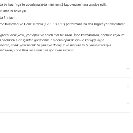
bir kat, fırça ile uygulamalarda minimum 2 kat uygulanması tavsiye edilir.
rumasını bekleyin.
 fırınlayın.
irme talimatları ve Cone 10’daki (1251-1305°C) performansına dair bilgiler yer almaktadır.
en, açık yeşil, yarı opak ve saten mat bir sırdır. İnce katmanlarda, özellikle koyu ve
zellikleri sırın içinden görünebilir. En derin opaklık için üç kat uygulayın.
ran, soluk yeşil parlak bir yüzeye dönüşür ve mat kristal büyümeleri oluşur.
 mat sırdır; cone 6’da ise saten mat görünüm kazanır.