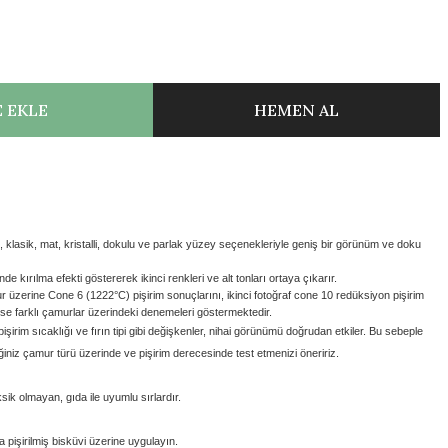
 EKLE
HEMEN AL
lasik, mat, kristalli, dokulu ve parlak yüzey seçenekleriyle geniş bir görünüm ve doku
e kırılma efekti göstererek ikinci renkleri ve alt tonları ortaya çıkarır.
ur üzerine Cone 6 (1222
°C) pişirim sonuçlarını,
ikinci fotoğraf cone 10 redüksiyon pişirim
 ise farklı çamurlar üzerindeki denemeleri göstermektedir.
 pişirim sıcaklığı ve fırın tipi gibi değişkenler, nihai görünümü doğrudan etkiler. Bu sebeple
iniz çamur türü üzerinde ve pişirim derecesinde test etmenizi öneririz.
sik olmayan, gıda ile uyumlu sırlardır.
işirilmiş bisküvi üzerine uygulayın.