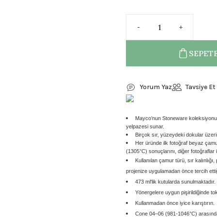
SEPETE
Yorum Yaz
Tavsiye Et
Mayco’nun Stoneware koleksiyonu, k
yelpazesi sunar.
Birçok sır, yüzeydeki dokular üzerind
Her üründe ilk fotoğraf beyaz çam
(1305
°C)
sonuçlarını, diğer fotoğraflar
Kullanılan çamur türü, sır kalınlığı,
projenize uygulamadan önce tercih ettiğ
473 ml'lik kutularda sunulmaktadır.
Yönergelere uygun pişirildiğinde tok
Kullanmadan önce iyice karıştırın.
Cone 04–06 (981-1046°C) arasında p