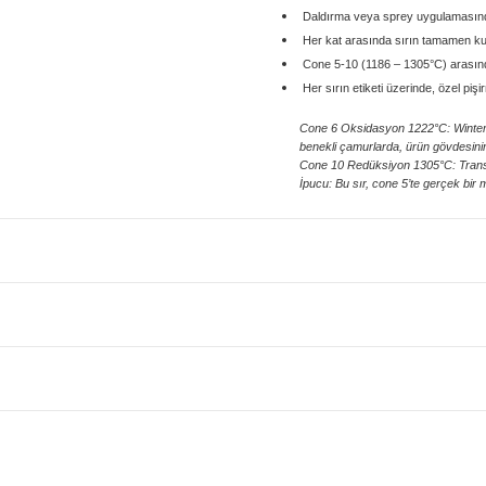
Daldırma veya sprey uygulamasında 
Her kat arasında sırın tamamen ku
Cone 5-10 (1186 – 1305°C) arasında
Her sırın etiketi üzerinde, özel piş
Cone 6 Oksidasyon 1222°C: Wintergre
benekli çamurlarda, ürün gövdesinin ö
Cone 10 Redüksiyon 1305°C: Transpa
İpucu: Bu sır, cone 5’te gerçek bir