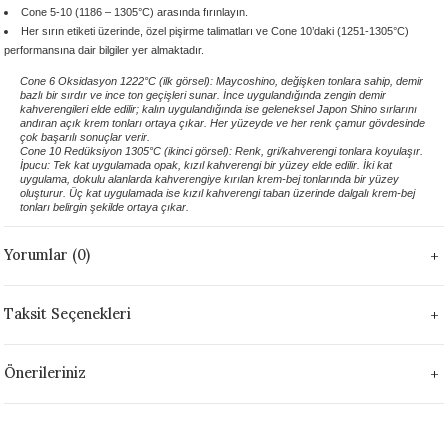
Cone 5-10 (1186 – 1305°C) arasında fırınlayın.
1305 °C
Her sırın etiketi üzerinde, özel pişirme talimatları ve Cone 10’daki (1251-1305°C)
performansına dair bilgiler yer almaktadır.
um 999 - 1222 °C
Cone 6 Oksidasyon 1222°C (ilk görsel): Maycoshino, değişken tonlara sahip, demir
bazlı bir sırdır ve ince ton geçişleri sunar. İnce uygulandığında zengin demir
kahverengileri elde edilir; kalın uygulandığında ise geleneksel Japon Shino sırlarını
– 1305 °C
andıran açık krem tonları ortaya çıkar. Her yüzeyde ve her renk çamur gövdesinde
çok başarılı sonuçlar verir.
Cone 10 Redüksiyon 1305°C (ikinci görsel): Renk, gri/kahverengi tonlara koyulaşır.
İpucu: Tek kat uygulamada opak, kızıl kahverengi bir yüzey elde edilir. İki kat
uygulama, dokulu alanlarda kahverengiye kırılan krem-bej tonlarında bir yüzey
oluşturur. Üç kat uygulamada ise kızıl kahverengi taban üzerinde dalgalı krem-bej
tonları belirgin şekilde ortaya çıkar.
Yorumlar (0)
Taksit Seçenekleri
Önerileriniz