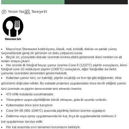
 - 1305 °C
Stoneware Flux
Yorum Yaz
Tavsiye Et
285 °C
99 - 1222 °C
999 - 1046 °C
Mayco’nun Stoneware koleksiyonu, klasik, mat, kristalli, dokulu ve parlak yüzey
seçenekleriyle geniş bir görünüm ve doku yelpazesi sunar.
Birçok sır, yüzeydeki dokular üzerinde kırılma efekti göstererek ikinci renkleri ve alt
tonları ortaya çıkarır.
 1222 °C
Her üründe ilk fotoğraf beyaz çamur üzerine Cone 6 (1222
°C) pişirim sonuçlarını,
ikinci
fotoğraf cone 10 redüksiyon pişirim (1305
°C)
sonuçlarını, diğer fotoğraflar ise farklı
çamurlar üzerindeki denemeleri göstermektedir.
- 1046 °C
Kullanılan çamur türü, sır kalınlığı, pişirim sıcaklığı ve fırın tipi gibi değişkenler, nihai
görünümü doğrudan etkiler. Bu sebeple projenize uygulamadan önce tercih ettiğiniz çamur
türü üzerinde ve pişirim derecesinde test etmenizi öneririz.
 999 - 1046 °C
473 ml'lik kutularda sunulmaktadır.
Yönergelere uygun pişirildiğinde toksik olmayan, gıda ile uyumlu sırlardır.
Kullanmadan önce iyice karıştırın.
1063 °C
Cone 04–06 (981-1046°C) arasında pişirilmiş bisküvi üzerine uygulayın.
Daldırma veya sprey uygulamasında bir kat, fırça ile uygulamalarda minimum 2
046 °C
kat uygulanması tavsiye edilir.
Her kat arasında sırın tamamen kurumasını bekleyin.