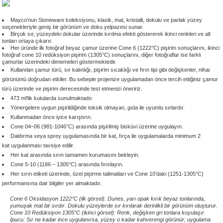
 - 1305 °C
Stoneware Flux
Mayco’nun Stoneware koleksiyonu, klasik, mat, kristalli, dokulu ve parlak yüzey
seçenekleriyle geniş bir görünüm ve doku yelpazesi sunar.
Birçok sır, yüzeydeki dokular üzerinde kırılma efekti göstererek ikinci renkleri ve alt
285 °C
tonları ortaya çıkarır.
Her üründe ilk fotoğraf beyaz çamur üzerine Cone 6 (1222
°C) pişirim sonuçlarını,
ikinci
fotoğraf cone 10 redüksiyon pişirim (1305
°C)
sonuçlarını, diğer fotoğraflar ise farklı
99 - 1222 °C
çamurlar üzerindeki denemeleri göstermektedir.
Kullanılan çamur türü, sır kalınlığı, pişirim sıcaklığı ve fırın tipi gibi değişkenler, nihai
görünümü doğrudan etkiler. Bu sebeple projenize uygulamadan önce tercih ettiğiniz çamur
999 - 1046 °C
türü üzerinde ve pişirim derecesinde test etmenizi öneririz.
473 ml'lik kutularda sunulmaktadır.
Yönergelere uygun pişirildiğinde toksik olmayan, gıda ile uyumlu sırlardır.
 1222 °C
Kullanmadan önce iyice karıştırın.
Cone 04–06 (981-1046°C) arasında pişirilmiş bisküvi üzerine uygulayın.
- 1046 °C
Daldırma veya sprey uygulamasında bir kat, fırça ile uygulamalarda minimum 2
kat uygulanması tavsiye edilir.
Her kat arasında sırın tamamen kurumasını bekleyin.
 999 - 1046 °C
Cone 5-10 (1186 – 1305°C) arasında fırınlayın.
Her sırın etiketi üzerinde, özel pişirme talimatları ve Cone 10’daki (1251-1305°C)
1063 °C
performansına dair bilgiler yer almaktadır.
Cone 6 Oksidasyon 1222°C (ilk görsel): Dunes, yarı opak kırık beyaz tonlarında,
yumuşak mat bir sırdır. Dokulu yüzeylerde sır kırılarak derinlikli bir görünüm oluşturur.
046 °C
Cone 10 Redüksiyon 1305°C (ikinci görsel): Renk, değişken gri tonlara koyulaşır.
İpucu: Sır ne kadar ince uygulanırsa, yüzey o kadar kahverengi görünür; uygulama