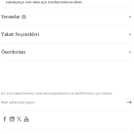
kalınlaştıkça renk daha açık kum/bej tonlarına döner.
1305 °C
Yorumlar (1)
um 999 - 1222 °C
Taksit Seçenekleri
– 1305 °C
Önerileriniz
En son haberlerimiz, özel lansmanlarımız ve tekliflerimiz için katılın.