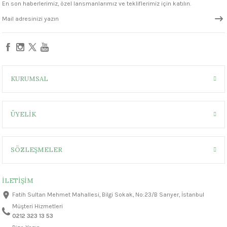
En son haberlerimiz, özel lansmanlarımız ve tekliflerimiz için katılın.
1305 °C
um 999 - 1222 °C
– 1305 °C
KURUMSAL
ÜYELİK
SÖZLEŞMELER
İLETİŞİM
Fatih Sultan Mehmet Mahallesi, Bilgi Sokak, No:23/B Sarıyer, İstanbul
Müşteri Hizmetleri
0212 323 13 53