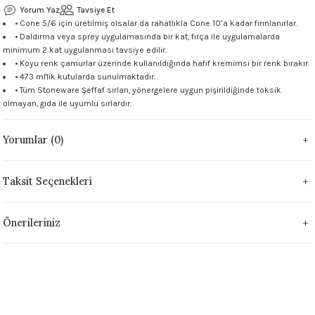
Yorum Yaz
Tavsiye Et
 - 1305 °C
Stoneware Flux
• Cone 5/6 için üretilmiş olsalar da rahatlıkla Cone 10’a kadar fırınlanırlar.
• Daldırma veya sprey uygulamasında bir kat, fırça ile uygulamalarda
minimum 2 kat uygulanması tavsiye edilir.
285 °C
• Koyu renk çamurlar üzerinde kullanıldığında hafif kremimsi bir renk bırakır.
• 473 ml'lik kutularda sunulmaktadır.
99 - 1222 °C
• Tüm Stoneware Şeffaf sırları, yönergelere uygun pişirildiğinde toksik
olmayan, gıda ile uyumlu sırlardır.
999 - 1046 °C
Yorumlar (0)
 1222 °C
Taksit Seçenekleri
- 1046 °C
Önerileriniz
 999 - 1046 °C
1063 °C
046 °C