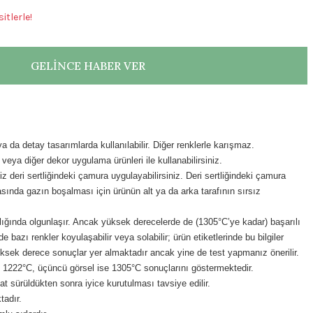
itlerle!
GELİNCE HABER VER
da detay tasarımlarda kullanılabilir. Diğer renklerle karışmaz.
veya diğer dekor uygulama ürünleri ile kullanabilirsiniz.
iz deri sertliğindeki çamura uygulayabilirsiniz. Deri sertliğindeki çamura
ında gazın boşalması için ürünün alt ya da arka tarafının sırsız
ığında olgunlaşır. Ancak
yüksek derecelerde de (1305°C’ye kadar) başarılı
 bazı renkler koyulaşabilir veya solabilir; ürün etiketlerinde bu bilgiler
 yüksek derece sonuçlar yer almaktadır ancak yine de test yapmanız önerilir.
el 1222°C, üçüncü görsel ise 1305°C sonuçlarını göstermektedir.
t sürüldükten sonra iyice kurutulması tavsiye edilir.
tadır.