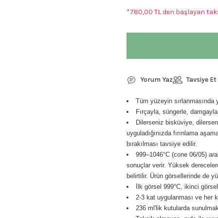
*780,00 TL den başlayan taks
Yorum Yaz
Tavsiye Et
Tüm yüzeyin sırlanmasında ya 
Fırçayla, süngerle, damgayla 
Dilerseniz bisküviye, dilersen
uyguladığınızda fırınlama aşamas
bırakılması tavsiye edilir.
999–1046°C (cone 06/05) aral
sonuçlar verir. Yüksek derecelerde
belirtilir. Ürün görsellerinde de
İlk görsel 999°C, ikinci görs
2-3 kat uygulanması ve her ka
236 ml'lik kutularda sunulmak