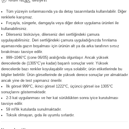
Yorum Yaz
Tavsiye Et
 - 1305 °C
Stoneware Flux
Tüm yüzeyin sırlanmasında ya da detay tasarımlarda kullanılabilir. Diğer
renklerle karışmaz.
285 °C
Fırçayla, süngerle, damgayla veya diğer dekor uygulama ürünleri ile
kullanabilirsiniz.
Dilerseniz bisküviye, dilerseniz deri sertliğindeki çamura
99 - 1222 °C
uygulayabilirsiniz. Deri sertliğindeki çamura uyguladığınızda fırınlama
aşamasında gazın boşalması için ürünün alt ya da arka tarafının sırsız
999 - 1046 °C
bırakılması tavsiye edilir.
999–1046°C (cone 06/05) aralığında olgunlaşır. Ancak
yüksek
 1222 °C
derecelerde de (1305°C’ye kadar) başarılı sonuçlar verir. Yüksek
derecelerde bazı renkler koyulaşabilir veya solabilir; ürün etiketlerinde bu
bilgiler belirtilir. Ürün görsellerinde de yüksek derece sonuçlar yer almaktadır
- 1046 °C
ancak yine de test yapmanız önerilir.
İlk görsel 999°C, ikinci görsel 1222°C, üçüncü görsel ise 1305°C
 999 - 1046 °C
sonuçlarını göstermektedir.
2-3 kat uygulanması ve her kat sürüldükten sonra iyice kurutulması
tavsiye edilir.
1063 °C
59 ml'lik kutularda sunulmaktadır.
Toksik olmayan, gıda ile uyumlu sırlardır.
046 °C