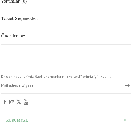
Yorumlar (0)
1305 °C
Taksit Seçenekleri
um 999 - 1222 °C
– 1305 °C
Önerileriniz
En son haberlerimiz, özel lansmanlarımız ve tekliflerimiz için katılın.
KURUMSAL