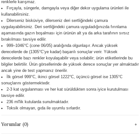
renklerle karışmaz.
 - 1305 °C
Stoneware Flux
Fırçayla, süngerle, damgayla veya diğer dekor uygulama ürünleri ile
kullanabilirsiniz.
Dilerseniz bisküviye, dilerseniz deri sertliğindeki çamura
285 °C
uygulayabilirsiniz. Deri sertliğindeki çamura uyguladığınızda fırınlama
aşamasında gazın boşalması için ürünün alt ya da arka tarafının sırsız
99 - 1222 °C
bırakılması tavsiye edilir.
999–1046°C (cone 06/05) aralığında olgunlaşır. Ancak
yüksek
derecelerde de (1305°C’ye kadar) başarılı sonuçlar verir. Yüksek
999 - 1046 °C
derecelerde bazı renkler koyulaşabilir veya solabilir; ürün etiketlerinde bu
bilgiler belirtilir. Ürün görsellerinde de yüksek derece sonuçlar yer almaktadır
 1222 °C
ancak yine de test yapmanız önerilir.
İlk görsel 999°C, ikinci görsel 1222°C, üçüncü görsel ise 1305°C
sonuçlarını göstermektedir.
- 1046 °C
2-3 kat uygulanması ve her kat sürüldükten sonra iyice kurutulması
tavsiye edilir.
 999 - 1046 °C
236 ml'lik kutularda sunulmaktadır.
Toksik olmayan, gıda ile uyumlu sırlardır.
1063 °C
Yorumlar (0)
046 °C