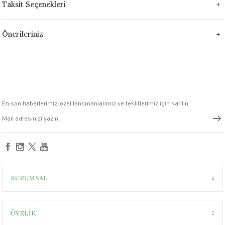
Taksit Seçenekleri
1305 °C
um 999 - 1222 °C
Önerileriniz
– 1305 °C
En son haberlerimiz, özel lansmanlarımız ve tekliflerimiz için katılın.
KURUMSAL
ÜYELİK