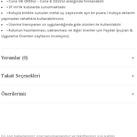
• Cone 06 (999º) – Cone 6 (1222º) aralığında fırınlanabilir.
 - 1305 °C
• 37 ml’lik kutularda sunulmaktadır.
Stoneware Flux
• Kutuyla birlikte sunulan metal uç sayesinde ayrı bir puara / kutuya aktarım
yapmadan rahatlıkla kullanabilirsiniz.
285 °C
• Üzerine transparan sır uygulandığında gıda ürünleri ile kullanılabilir.
• Kutunun hazırlanması, saklanması ve diğer öneriler için
Faydalı İpuçları &
Uygulama Önerileri
sayfasını inceleyiniz.
99 - 1222 °C
999 - 1046 °C
Yorumlar (0)
 1222 °C
Taksit Seçenekleri
- 1046 °C
Önerileriniz
 999 - 1046 °C
1063 °C
046 °C
En son haberlerimiz, özel lansmanlarımız ve tekliflerimiz için katılın.