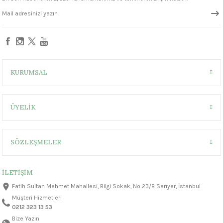
1305 °C
um 999 - 1222 °C
– 1305 °C
KURUMSAL
ÜYELİK
SÖZLEŞMELER
İLETİŞİM
Fatih Sultan Mehmet Mahallesi, Bilgi Sokak, No:23/B Sarıyer, İstanbul
Müşteri Hizmetleri
0212 323 13 53
Bize Yazın