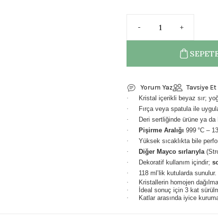
SEPETE
Yorum Yaz
Tavsiye Et
·
Kristal içerikli beyaz sır; y
·
Fırça veya spatula ile uygula
·
Deri sertliğinde ürüne ya d
·
Pişirme Aralığı
999 °C – 1
·
Yüksek sıcaklıkta bile perfo
·
Diğer Mayco sırlarıyla
(Str
·
Dekoratif kullanım içindir;
s
·
118 ml’lik kutularda sunulur.
·
Kristallerin homojen dağılmas
·
İdeal sonuç için 3 kat sürülm
·
Katlar arasında iyice kuruma