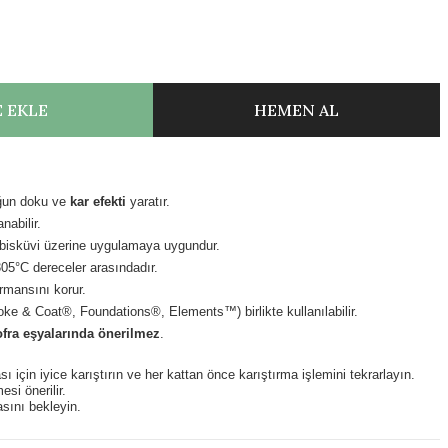
 EKLE
HEMEN AL
oğun doku ve
kar efekti
yaratır.
nabilir.
a bisküvi üzerine uygulamaya uygundur.
305
°C
dereceler arasındadır.
rmansını korur.
oke & Coat®, Foundations®, Elements™) birlikte kullanılabilir.
ofra eşyalarında önerilmez
.
ı için iyice karıştırın ve her kattan önce karıştırma işlemini tekrarlayın.
esi önerilir.
sını bekleyin.