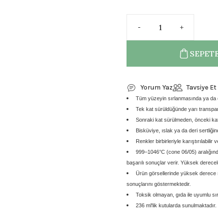
SEPETE
Yorum Yaz
Tavsiye Et
Tüm yüzeyin sırlanmasında ya da de
Tek kat sürüldüğünde yarı transpar
Sonraki kat sürülmeden, önceki kat
Bisküviye, ıslak ya da deri sertliği
Renkler birbirleriyle karıştırılabilir v
999–1046°C (cone 06/05) aralığınd
başarılı sonuçlar verir. Yüksek derecelerd
Ürün görsellerinde yüksek derece s
sonuçlarını göstermektedir.
Toksik olmayan, gıda ile uyumlu sırl
236 ml'lik kutularda sunulmaktadır.