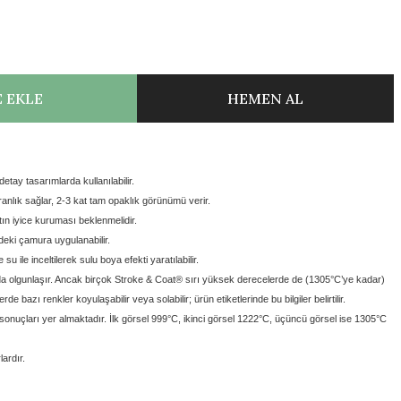
 EKLE
HEMEN AL
tay tasarımlarda kullanılabilir.
anlık sağlar, 2-3 kat tam opaklık görünümü verir.
ın iyice kuruması beklenmelidir.
ndeki çamura uygulanabilir.
e su ile inceltilerek sulu boya efekti yaratılabilir.
a olgunlaşır. Ancak birçok Stroke & Coat® sırı yüksek derecelerde de (1305°C’ye kadar)
e bazı renkler koyulaşabilir veya solabilir; ürün etiketlerinde bu bilgiler belirtilir.
onuçları yer almaktadır. İlk görsel 999°C, ikinci görsel 1222°C, üçüncü görsel ise 1305°C
ardır.