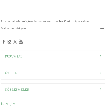
1305 °C
um 999 - 1222 °C
En son haberlerimiz, özel lansmanlarımız ve tekliflerimiz için katılın.
– 1305 °C
KURUMSAL
ÜYELİK
SÖZLEŞMELER
İLETİŞİM