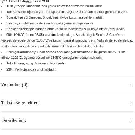
Yorum Yaz
Tavsiye Et
Tüm yüzeyin sırlanmasında ya da detay tasarımlarda kullanılabilir.
 - 1305 °C
Stoneware Flux
Tek kat sürüldüğünde yarı transparanlık sağlar, 2-3 kat tam opaklık görünümü verir.
Sonraki kat sürülmeden, önceki katın iyice kuruması beklenmelidir.
285 °C
Bisküviye, ıslak ya da deri sertliğindeki çamura uygulanabilir.
Renkler birbirleriyle karıştırılabilir ve su ile inceltilerek sulu boya efekti yaratılabilir.
999–1046°C (cone 06/05) aralığında olgunlaşır. Ancak birçok Stroke & Coat® sırı
99 - 1222 °C
yüksek derecelerde de (1305°C’ye kadar) başarılı sonuçlar verir. Yüksek derecelerde bazı
renkler koyulaşabilir veya solabilir; ürün etiketlerinde bu bilgiler belirtilir.
999 - 1046 °C
Ürün görsellerinde yüksek derece sonuçları yer almaktadır. İlk görsel 999°C, ikinci
görsel 1222°C, üçüncü görsel ise 1305°C sonuçlarını göstermektedir.
Toksik olmayan, gıda ile uyumlu sırlardır.
 1222 °C
236 ml'lik kutularda sunulmaktadır.
- 1046 °C
Yorumlar (0)
 999 - 1046 °C
Taksit Seçenekleri
1063 °C
Önerileriniz
046 °C