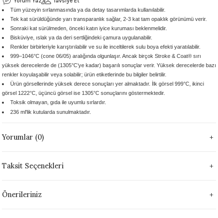
Yorum Yaz
Tavsiye Et
Tüm yüzeyin sırlanmasında ya da detay tasarımlarda kullanılabilir.
 - 1305 °C
Stoneware Flux
Tek kat sürüldüğünde yarı transparanlık sağlar, 2-3 kat tam opaklık görünümü verir.
Sonraki kat sürülmeden, önceki katın iyice kuruması beklenmelidir.
285 °C
Bisküviye, ıslak ya da deri sertliğindeki çamura uygulanabilir.
Renkler birbirleriyle karıştırılabilir ve su ile inceltilerek sulu boya efekti yaratılabilir.
999–1046°C (cone 06/05) aralığında olgunlaşır. Ancak birçok Stroke & Coat® sırı
99 - 1222 °C
yüksek derecelerde de (1305°C’ye kadar) başarılı sonuçlar verir. Yüksek derecelerde bazı
renkler koyulaşabilir veya solabilir; ürün etiketlerinde bu bilgiler belirtilir.
999 - 1046 °C
Ürün görsellerinde yüksek derece sonuçları yer almaktadır. İlk görsel 999°C, ikinci
görsel 1222°C, üçüncü görsel ise 1305°C sonuçlarını göstermektedir.
Toksik olmayan, gıda ile uyumlu sırlardır.
 1222 °C
236 ml'lik kutularda sunulmaktadır.
- 1046 °C
Yorumlar (0)
 999 - 1046 °C
Taksit Seçenekleri
1063 °C
Önerileriniz
046 °C