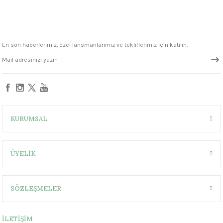
1305 °C
um 999 - 1222 °C
En son haberlerimiz, özel lansmanlarımız ve tekliflerimiz için katılın.
– 1305 °C
KURUMSAL
ÜYELİK
SÖZLEŞMELER
İLETİŞİM