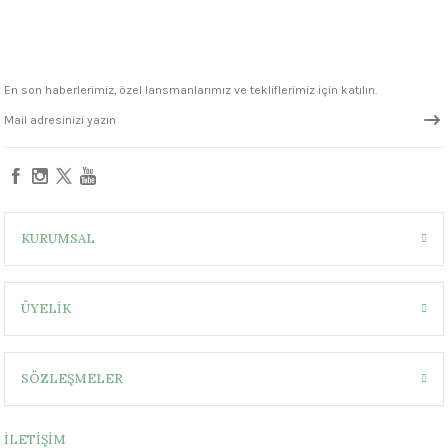
1305 °C
um 999 - 1222 °C
En son haberlerimiz, özel lansmanlarımız ve tekliflerimiz için katılın.
– 1305 °C
KURUMSAL
ÜYELİK
SÖZLEŞMELER
İLETİŞİM