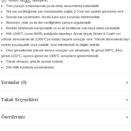
Yorum Yaz
Tavsiye Et
Tüm yüzeyin sırlanmasında ya da detay tasarımlarda kullanılabilir.
 - 1305 °C
Stoneware Flux
Tek kat sürüldüğünde yarı transparanlık sağlar, 2-3 kat tam opaklık görünümü verir.
Sonraki kat sürülmeden, önceki katın iyice kuruması beklenmelidir.
285 °C
Bisküviye, ıslak ya da deri sertliğindeki çamura uygulanabilir.
Renkler birbirleriyle karıştırılabilir ve su ile inceltilerek sulu boya efekti yaratılabilir.
999–1046°C (cone 06/05) aralığında olgunlaşır. Ancak birçok Stroke & Coat® sırı
99 - 1222 °C
yüksek derecelerde de (1305°C’ye kadar) başarılı sonuçlar verir. Yüksek derecelerde bazı
renkler koyulaşabilir veya solabilir; ürün etiketlerinde bu bilgiler belirtilir.
999 - 1046 °C
Ürün görsellerinde yüksek derece sonuçları yer almaktadır. İlk görsel 999°C, ikinci
görsel 1222°C, üçüncü görsel ise 1305°C sonuçlarını göstermektedir.
Toksik olmayan, gıda ile uyumlu sırlardır.
 1222 °C
236 ml'lik kutularda sunulmaktadır.
- 1046 °C
Yorumlar (0)
 999 - 1046 °C
Taksit Seçenekleri
1063 °C
Önerileriniz
046 °C