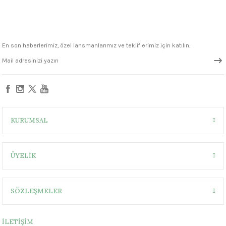
1305 °C
um 999 - 1222 °C
En son haberlerimiz, özel lansmanlarımız ve tekliflerimiz için katılın.
– 1305 °C
KURUMSAL
ÜYELİK
SÖZLEŞMELER
İLETİŞİM