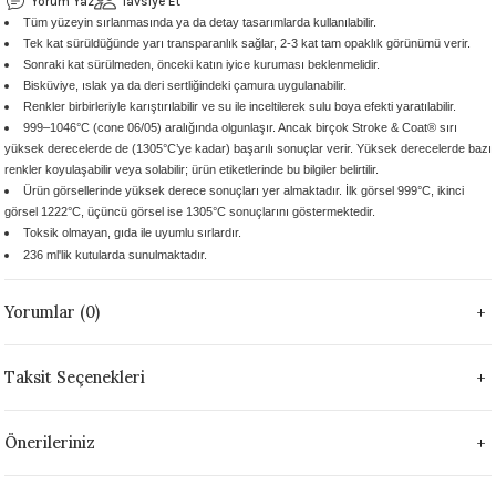
Yorum Yaz
Tavsiye Et
Tüm yüzeyin sırlanmasında ya da detay tasarımlarda kullanılabilir.
 - 1305 °C
Stoneware Flux
Tek kat sürüldüğünde yarı transparanlık sağlar, 2-3 kat tam opaklık görünümü verir.
Sonraki kat sürülmeden, önceki katın iyice kuruması beklenmelidir.
285 °C
Bisküviye, ıslak ya da deri sertliğindeki çamura uygulanabilir.
Renkler birbirleriyle karıştırılabilir ve su ile inceltilerek sulu boya efekti yaratılabilir.
999–1046°C (cone 06/05) aralığında olgunlaşır. Ancak birçok Stroke & Coat® sırı
99 - 1222 °C
yüksek derecelerde de (1305°C’ye kadar) başarılı sonuçlar verir. Yüksek derecelerde bazı
renkler koyulaşabilir veya solabilir; ürün etiketlerinde bu bilgiler belirtilir.
999 - 1046 °C
Ürün görsellerinde yüksek derece sonuçları yer almaktadır. İlk görsel 999°C, ikinci
görsel 1222°C, üçüncü görsel ise 1305°C sonuçlarını göstermektedir.
Toksik olmayan, gıda ile uyumlu sırlardır.
 1222 °C
236 ml'lik kutularda sunulmaktadır.
- 1046 °C
Yorumlar (0)
 999 - 1046 °C
Taksit Seçenekleri
1063 °C
Önerileriniz
046 °C