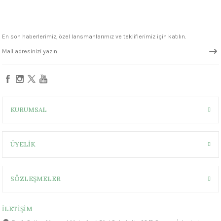
1305 °C
um 999 - 1222 °C
En son haberlerimiz, özel lansmanlarımız ve tekliflerimiz için katılın.
– 1305 °C
KURUMSAL
ÜYELİK
SÖZLEŞMELER
İLETİŞİM