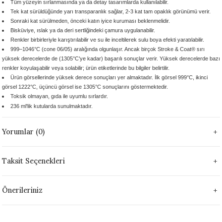
Tüm yüzeyin sırlanmasında ya da detay tasarımlarda kullanılabilir.
 - 1305 °C
Stoneware Flux
Tek kat sürüldüğünde yarı transparanlık sağlar, 2-3 kat tam opaklık görünümü verir.
Sonraki kat sürülmeden, önceki katın iyice kuruması beklenmelidir.
Bisküviye, ıslak ya da deri sertliğindeki çamura uygulanabilir.
285 °C
Renkler birbirleriyle karıştırılabilir ve su ile inceltilerek sulu boya efekti yaratılabilir.
999–1046°C (cone 06/05) aralığında olgunlaşır. Ancak birçok Stroke & Coat® sırı
yüksek derecelerde de (1305°C’ye kadar) başarılı sonuçlar verir. Yüksek derecelerde bazı
99 - 1222 °C
renkler koyulaşabilir veya solabilir; ürün etiketlerinde bu bilgiler belirtilir.
Ürün görsellerinde yüksek derece sonuçları yer almaktadır. İlk görsel 999°C, ikinci
999 - 1046 °C
görsel 1222°C, üçüncü görsel ise 1305°C sonuçlarını göstermektedir.
Toksik olmayan, gıda ile uyumlu sırlardır.
236 ml'lik kutularda sunulmaktadır.
 1222 °C
Yorumlar (0)
- 1046 °C
 999 - 1046 °C
Taksit Seçenekleri
1063 °C
Önerileriniz
046 °C