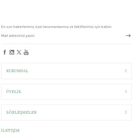
1305 °C
um 999 - 1222 °C
En son haberlerimiz, özel lansmanlarımız ve tekliflerimiz için katılın.
– 1305 °C
KURUMSAL
ÜYELİK
SÖZLEŞMELER
İLETİŞİM