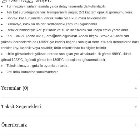
Yorum Yaz
Tavsiye Et
Tüm yüzeyin sırlanmasında ya da detay tasarımlarda kullanılabilir.
 - 1305 °C
Stoneware Flux
Tek kat sürüldüğünde yarı transparanlık sağlar, 2-3 kat tam opaklık görünümü verir.
Sonraki kat sürülmeden, önceki katın iyice kuruması beklenmelidir.
285 °C
Bisküviye, ıslak ya da deri sertliğindeki çamura uygulanabilir.
Renkler birbirleriyle karıştırılabilir ve su ile inceltilerek sulu boya efekti yaratılabilir.
999–1046°C (cone 06/05) aralığında olgunlaşır. Ancak birçok Stroke & Coat® sırı
99 - 1222 °C
yüksek derecelerde de (1305°C’ye kadar) başarılı sonuçlar verir. Yüksek derecelerde bazı
renkler koyulaşabilir veya solabilir; ürün etiketlerinde bu bilgiler belirtilir.
999 - 1046 °C
Ürün görsellerinde yüksek derece sonuçları yer almaktadır. İlk görsel 999°C, ikinci
görsel 1222°C, üçüncü görsel ise 1305°C sonuçlarını göstermektedir.
Toksik olmayan, gıda ile uyumlu sırlardır.
 1222 °C
236 ml'lik kutularda sunulmaktadır.
- 1046 °C
Yorumlar (0)
 999 - 1046 °C
Taksit Seçenekleri
1063 °C
Önerileriniz
046 °C