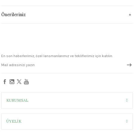
1305 °C
Önerileriniz
um 999 - 1222 °C
– 1305 °C
En son haberlerimiz, özel lansmanlarımız ve tekliflerimiz için katılın.
KURUMSAL
ÜYELİK