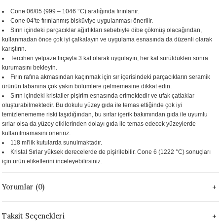
 - 1305 °C
Cone 06/05 (999 – 1046 °C) aralığında fırınlanır.
Stoneware Flux
Cone 04’te fırınlanmış bisküviye uygulanması önerilir.
Sırın içindeki parçacıklar ağırlıkları sebebiyle dibe çökmüş olacağından,
285 °C
kullanmadan önce çok iyi çalkalayın ve uygulama esnasında da düzenli olarak
karıştırın.
Tercihen yelpaze fırçayla 3 kat olarak uygulayın; her kat sürüldükten sonra
99 - 1222 °C
kurumasını bekleyin.
Fırın rafına akmasından kaçınmak için sır içerisindeki parçacıkların seramik
999 - 1046 °C
ürünün tabanına çok yakın bölümlere gelmemesine dikkat edin.
Sırın içindeki kristaller pişirim esnasında erimektedir ve ufak çatlaklar
oluşturabilmektedir. Bu dokulu yüzey gıda ile temas ettiğinde çok iyi
 1222 °C
temizlenememe riski taşıdığından, bu sırlar içerik bakımından gıda ile uyumlu
sırlar olsa da yüzey etkilerinden dolayı gıda ile temas edecek yüzeylerde
- 1046 °C
kullanılmamasını öneririz.
118 ml'lik kutularda sunulmaktadır.
Kristal Sırlar yüksek derecelerde de pişirilebilir. Cone 6 (1222 °C) sonuçları
 999 - 1046 °C
için ürün etiketlerini inceleyebilirsiniz.
1063 °C
Yorumlar (0)
046 °C
Taksit Seçenekleri