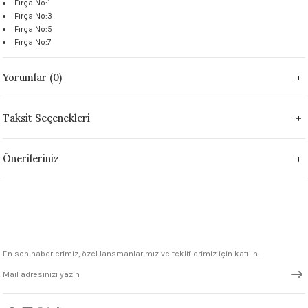
Fırça No:1
 - 1305 °C
Fırça No:3
Stoneware Flux
Fırça No:5
Fırça No:7
285 °C
Yorumlar (0)
99 - 1222 °C
Taksit Seçenekleri
999 - 1046 °C
 1222 °C
Önerileriniz
- 1046 °C
 999 - 1046 °C
1063 °C
En son haberlerimiz, özel lansmanlarımız ve tekliflerimiz için katılın.
046 °C