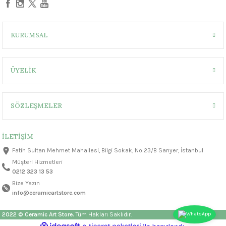
1305 °C
um 999 - 1222 °C
KURUMSAL
– 1305 °C
ÜYELİK
SÖZLEŞMELER
İLETİŞİM
Fatih Sultan Mehmet Mahallesi, Bilgi Sokak, No:23/B Sarıyer, İstanbul
Müşteri Hizmetleri
0212 323 13 53
Bize Yazın
info@ceramicartstore.com
2022 © Ceramic Art Store.
Tüm Hakları Saklıdır.
ideasoft
ile