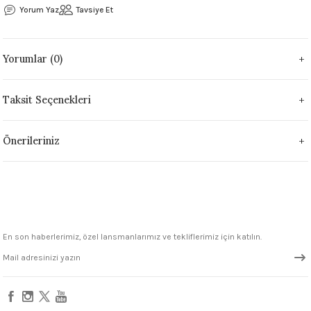
Yorum Yaz
Tavsiye Et
 - 1305 °C
Stoneware Flux
285 °C
Yorumlar (0)
99 - 1222 °C
Taksit Seçenekleri
999 - 1046 °C
Önerileriniz
 1222 °C
- 1046 °C
 999 - 1046 °C
En son haberlerimiz, özel lansmanlarımız ve tekliflerimiz için katılın.
1063 °C
046 °C